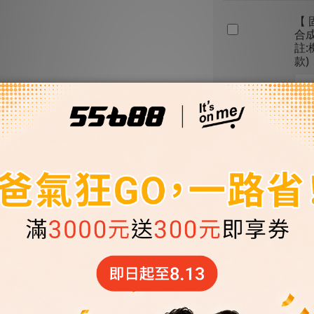
【 
合成
註
款)
優惠
【 
機油
油
優惠
【 
機油
油