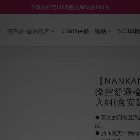
【55688商城】6 月年中慶滿額贈品發送延遲公告
【鑽石熊/金熊新客首購限定】優惠搭車金
【鑽石熊/金熊新客首購限定】優惠搭車金
潔衣家-超商洗衣
55688保修｜輪胎
55688
【NANKA
操控舒適輪胎
入組(含安
● 寬大的四條直
能。
● 胎面完美比例