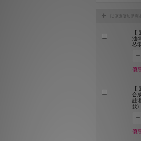
以優惠價加購商
【 
油4
芯
優惠
【 
合成
註
款)
優惠