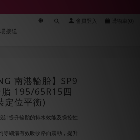
會員登入
購物車(0)
機場接送
立即購買
NG 南港輪胎】SP9
 195/65R15四
裝定位平衡)
溝設計提升輪胎的排水效能及操控性
的均等細溝有效吸收路面震動，提升