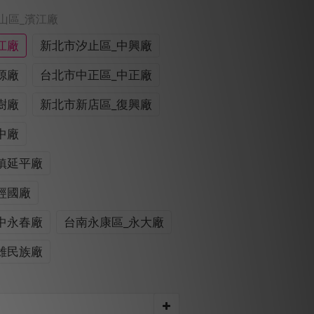
中山區_濱江廠
江廠
新北市汐止區_中興廠
源廠
台北市中正區_中正廠
樹廠
新北市新店區_復興廠
中廠
鎮延平廠
經國廠
中永春廠
台南永康區_永大廠
雄民族廠