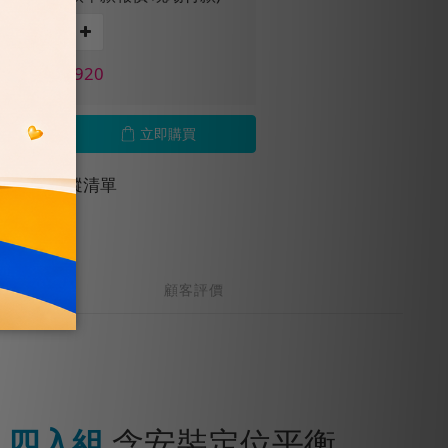
價 NT$1,920
立即購買
加入追蹤清單
顧客評價
5 四入組
含安裝定位平衡