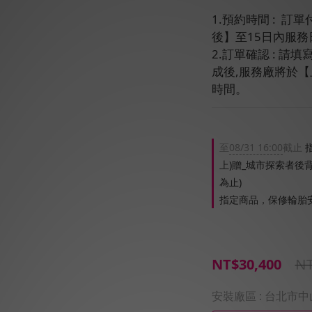
1.預約時間 :  
後】至15日內服務
2.訂單確認 : 
成後,服務廠將於
時間。
至
08/31 16:00
截止
指
上)贈_城市探索者後
為止)
指定商品，保修輪胎
NT
NT$30,400
安裝廠區
: 台北市