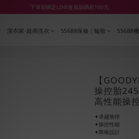
【55688商城】6 月年中慶滿額贈品發送延遲公告
【鑽石熊/金熊新客首購限定】優惠搭車金
【鑽石熊/金熊新客首購限定】優惠搭車金
潔衣家-超商洗衣
55688保修｜輪胎
55688
【GOODY
操控胎245
高性能操控
✦卓越煞停
✦操控性能
✦降噪設計