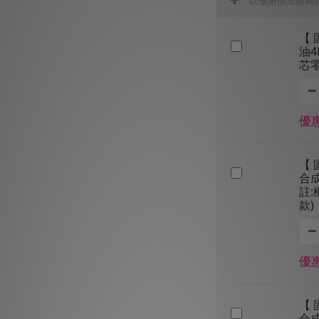
以優惠價加購商
【 
油4
芯
優惠
【 
合成
註
款)
優惠
【 
合成