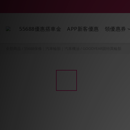
55688優惠搭車金
APP新客優惠
領優惠券
全部商品
/
55688保修｜汽車輪胎｜汽車機油
/
GOODYEAR固特異輪胎