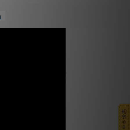
」
搭車金優惠