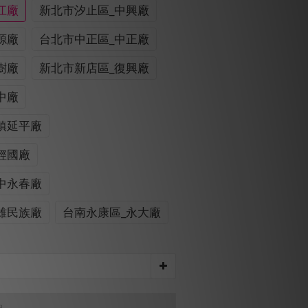
江廠
新北市汐止區_中興廠
源廠
台北市中正區_中正廠
樹廠
新北市新店區_復興廠
中廠
鎮延平廠
經國廠
中永春廠
雄民族廠
台南永康區_永大廠