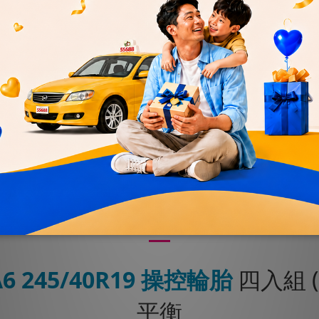
優惠
加入購物車
送貨及付款方式
商品描述
A6
245/40R19
操控輪胎
四入組 
平衡