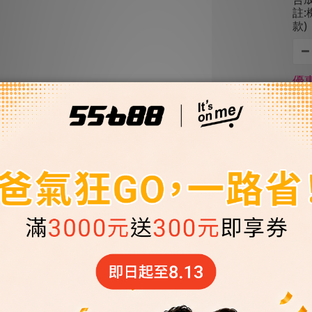
註
款)
優惠
【 
機油
油
優惠
【 
機油
油