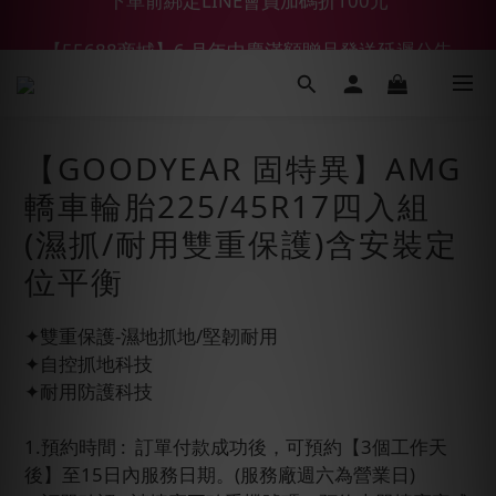
【55688商城】6 月年中慶滿額贈品發送延遲公告
【鑽石熊/金熊新客首購限定】優惠搭車金
【鑽石熊/金熊新客首購限定】優惠搭車金
【GOODYEAR 固特異】AMG
轎車輪胎225/45R17四入組
(濕抓/耐用雙重保護)含安裝定
位平衡
✦雙重保護-濕地抓地/堅韌耐用
✦自控抓地科技
✦耐用防護科技
1.預約時間 :  訂單付款成功後，可預約【3個工作天
後】至15日內服務日期。(服務廠週六為營業日)