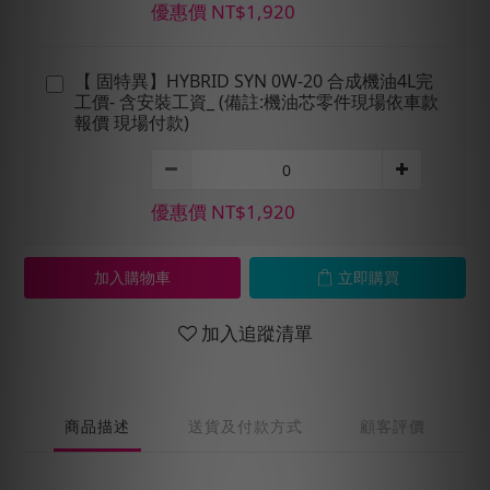
優惠價 NT$1,920
【 固特異】HYBRID SYN 0W-20 合成機油4L完
工價- 含安裝工資_ (備註:機油芯零件現場依車款
報價 現場付款)
優惠價 NT$1,920
加入購物車
立即購買
加入追蹤清單
商品描述
送貨及付款方式
顧客評價