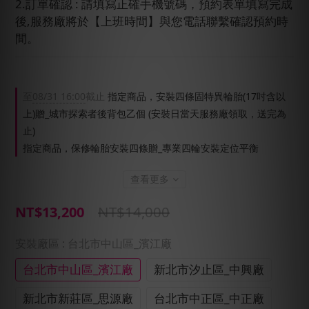
2.訂單確認 : 請填寫正確手機號碼，預約表單填寫完成
後,服務廠將於【上班時間】與您電話聯繫確認預約時
間。
至
08/31 16:00
截止
指定商品，安裝四條固特異輪胎(17吋含以
上)贈_城市探索者後背包乙個 (安裝日當天服務廠領取，送完為
止)
指定商品，保修輪胎安裝四條贈_專業四輪安裝定位平衡
查看更多
NT$14,000
NT$13,200
安裝廠區
: 台北市中山區_濱江廠
台北市中山區_濱江廠
新北市汐止區_中興廠
新北市新莊區_思源廠
台北市中正區_中正廠