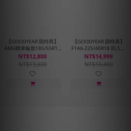
【GOODYEAR 固特異】
【GOODYEAR 固特異】
AMG轎車輪胎185/55R16
F1A6-225/40R18 四入組
四入組(濕抓/耐用雙重保
輪胎 (超高性能操控胎)含安
NT$12,800
NT$14,999
護)含安裝定位平衡
裝定位平衡
NT$13,600
NT$16,400