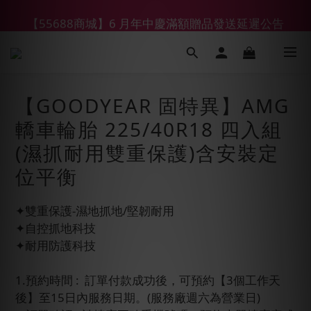
【55688商城】6 月年中慶滿額贈品發送延遲公告
【鑽石熊/金熊新客首購限定】優惠搭車金
【鑽石熊/金熊新客首購限定】優惠搭車金
【GOODYEAR 固特異】AMG
轎車輪胎 225/40R18 四入組
(濕抓耐用雙重保護)含安裝定
位平衡
✦雙重保護-濕地抓地/堅韌耐用
✦自控抓地科技
✦耐用防護科技
1.預約時間 :  訂單付款成功後，可預約【3個工作天
後】至15日內服務日期。(服務廠週六為營業日)