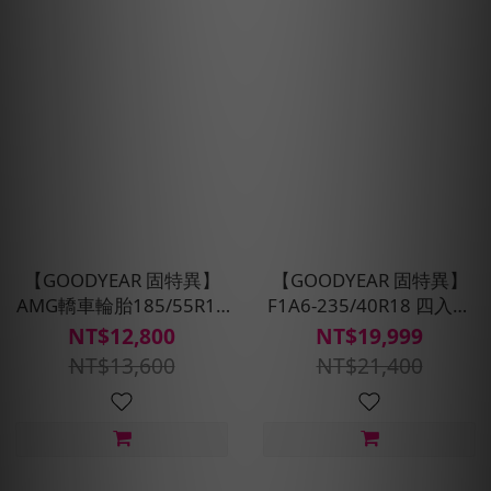
【GOODYEAR 固特異】
【GOODYEAR 固特異】
AMG轎車輪胎185/55R16
F1A6-235/40R18 四入組
四入組(濕抓/耐用雙重保
(超高性能操控胎)含安裝定
NT$12,800
NT$19,999
護)含安裝定位平衡
位平衡
NT$13,600
NT$21,400