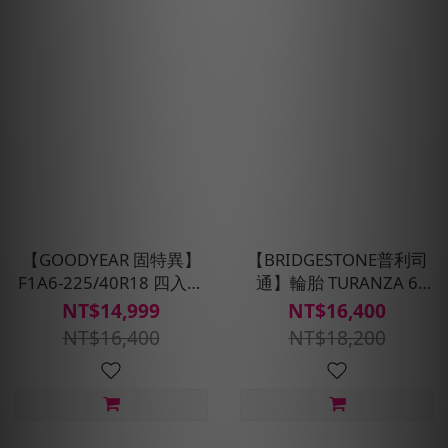
【GOODYEAR 固特異】
【BRIDGESTONE普利司
F1A6-225/40R18 四入組
通】輪胎 TURANZA 6
輪胎 (超高性能操控胎)含安
-225/40R18_四入組(含安
NT$14,999
NT$16,400
裝定位平衡
裝定位平衡)
NT$16,400
NT$18,200