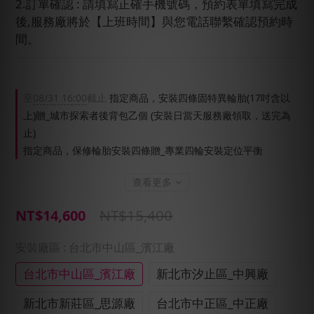
2.訂單確認 : 請填寫正確手機號碼，預約表單填寫完成
後,服務廠將於【上班時間】與您電話聯繫確認預約時
間。
至
08/31 16:00
截止
指定商品，安裝四條固特異輪胎(17吋含以
上)贈_城市探索者後背包乙個 (安裝日當天服務廠領取，送完為
止)
指定商品，保修輪胎安裝四條贈_專業四輪安裝定位平衡
查看更多
NT$15,400
NT$14,600
安裝廠區
: 台北市中山區_濱江廠
台北市中山區_濱江廠
新北市汐止區_中興廠
新北市新莊區_思源廠
台北市中正區_中正廠