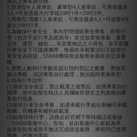
萬以上乘客責任險。
2.
舒適型
4
人座車款、豪華型
4
人座車款：可乘坐最多
3
人
+
可放置最大行李箱
29
吋
1
件
+20
吋
2
件。
3.
商務型
/
寬敝
7
人座車款：可乘坐最多
6
人
+
可放置
6
件
最大
29
吋行李。
4.
為確保行車安全，車內空間僅限乘坐乘客，所有行
李（包含手提行李及紙箱等）皆須放置後車廂，重要
文件、護照、錢包……等貴重物品之小肩包，在不影響
行車安全下可隨身攜帶，惟最終承載量須以不妨害行
車安全為前提，
55688
機場接送服務有最終決定派車
權。
5.
實際人數與行李數若超出預約登記之數量，導致若
無法乘載，須請乘客自行處理，無法臨時更換車型。
6.
特殊行李說明：
(1)
基於法令規定，禁止載運之違禁品，如遇乘客自行
攜帶，途中如發生執法人員攔檢所發生之刑責將由乘
客自行負責。
(2)
基於行車安全考量，如遇承載行李超出車輛可承載
範圍，司機將有權拒絕載運。
(3)
如有特殊行李，請務必於官網下單時備註或進線
「
55688
客服中心」告知，並由客服中心規範為準，
如未告知造成當天無法完成接送服務，將視同已使用
服務，恕無法退款。