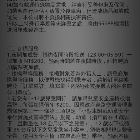
(4)
如有載運特殊物品需求，請自行妥善包裝及保管，
如乘客自行評估可放置於後車廂，但造成物品損壞或
遺失，本公司將不負擔相關損害責任。
(5)
以上特殊行李規範未詳盡之處，將由
55688
機場接
送服務規範為主。
二、加購服務
1.
夜間加成費
:
預約夜間時段接送（
23:00~05:59
）一
律加收
NT$200
。預約時間若在夜間時段，結帳時
請
加購深夜加價。
2.
接機舉牌服務：接機對象若為外籍人士，請務必加
購舉牌服務，以便司機找得到乘車者，請於訂單結帳
時於「訂單備註」填寫舉牌內容
(
例
:
被接機人的姓名或
公司單位
)
。
3.
若您有
0~12
歲兒童同行，請加購兒童安全座椅或增
高墊，每張加購價
NT$200
。因應政府道路交通管理處
罰條例第三十一條第三項規定『小型車附載幼童安全
乘坐實施及宣導辦法』規範，幼童（指年齡在
4
歲以
下，且體重在
18
公斤以下之兒童）、
12
歲以下或體
重
36
公斤以下之兒童乘坐小客車，須依相關規定繫安
全帶、使用安全座椅（或增高座墊）乘坐。預約本服