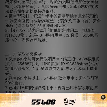
務如有幼童或兒童同行，應於預約時選擇加值安全座
椅（或增高座墊）。如未提前告知，
55688
機場接送
服務有權拒絕提供接送服務。
4.
因車型限制，舒適型轎車與豪華型轎車最多限預約
一張安全座椅（或增高座墊）
;
若預約二張（含）安全
座椅（增高座墊）須選擇商務大車。
5.
【
48-72
小時內用車】請加購
_
急件用車，加購價
NT$300
元
，
若為
48
小時內用車
，請直撥「
55688
客
服中心」專線為您服務。
三、訂單取消與退款
1.
乘車前
6
小時可免費取消用車
:
請直撥
55688
客服或
加入「
55688
商城」
LINE
客服
( ID :55688shop )
告知
客服欲取消的
: 1.
訂單編號
或
2.
訂單人姓名與手機號
碼。
2.
乘車前
1
小時以上，
6
小時內取消用車：需收取訂單
50%
金額。
3.
已達用車時間但取消用車：視為已用車需收取訂單
100%
金額。
4.
接機免費等候時間：司機將等候
90
分鐘，若尚未出
關也無法聯絡到旅客，會視同自願放棄，恕不退費。
(
例：班機抵達時間
12:00
，司機至
13:30
仍無法聯絡到