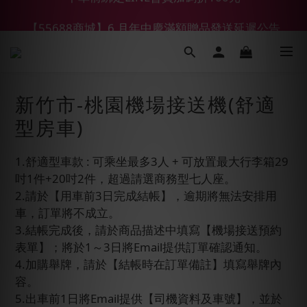
【55688商城】6 月年中慶滿額贈品發送延遲公告
【鑽石熊/金熊新客首購限定】優惠搭車金
【鑽石熊/金熊新客首購限定】優惠搭車金
新竹市-桃園機場接送機(舒適
型房車)
1.舒適型車款 : 可乘坐最多3人 + 可放置最大行李箱29
吋1件+20吋2件，超過請選商務型七人座。
2.請於【用車前3日完成結帳】，逾期將無法安排用
車，訂單將不成立。
3.結帳完成後，請於商品描述中填寫【機場接送預約
表單】；將於1～3日將Email提供訂單確認通知。
4.加購舉牌，請於【結帳時在訂單備註】填寫舉牌內
容。
5.出車前1日將Email提供【司機資料及車號】，並於