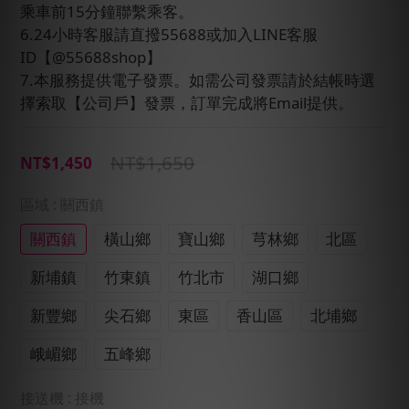
乘車前15分鐘聯繫乘客。
6.24小時客服請直撥55688或加入LINE客服
ID【@55688shop】
7.本服務提供電子發票。如需公司發票請於結帳時選
擇索取【公司戶】發票，訂單完成將Email提供。
NT$1,650
NT$1,450
區域
: 關西鎮
關西鎮
橫山鄉
寶山鄉
芎林鄉
北區
新埔鎮
竹東鎮
竹北市
湖口鄉
新豐鄉
尖石鄉
東區
香山區
北埔鄉
峨嵋鄉
五峰鄉
接送機
: 接機