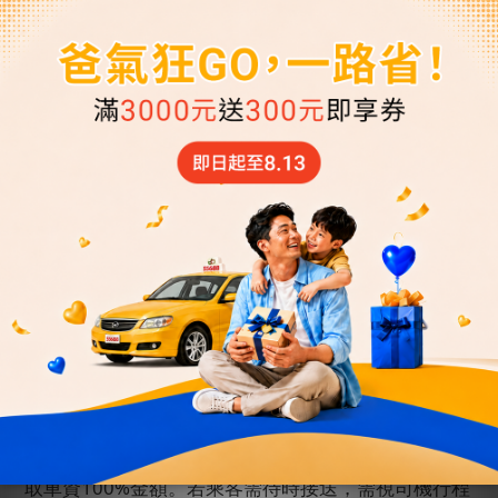
旅客，司機向客服回報後會直接離開機場。
)
5.
若您的班機延誤超過表訂抵達時間
4
小時（含）
以
上，請主動聯繫客服中心。客服將盡力協助重新安
排；若因車輛調度不足，該筆訂單將取消並全額退
費。若您抵達台灣後仍需用車，請聯繫「
55688
客服
中心」以便重新安排。
(
指定時間接機者仍需於用車時
間
6
小時前取消才可全額退費
)
四、接送機超時費
1.
「送機」超時費：每
30
分鐘酌收待時費
NT$ 350
元，乘客須於用車時間的
30
分鐘內準時上車，若司機
於該用車時間抵達起算
30
分鐘且聯繫不上乘客後離
開，將視同已使用本次服務，收取車資
100%
金額。若
乘客需待時接送，需視司機行程允許，第
31
分鐘起，
每
30
分鐘酌收待時費
NT$ 350
元，不足
30
分鐘以
30
分鐘計算。「
55688
」保留接受乘客待時接送權利。
2.
「接機」超時費：每
30
分鐘酌收待時費
NT$ 350
元，預約時間為航班實際抵達時間者，司機於航班抵
達起算等候
90
分鐘，若司機於該班機抵達時間已等候
90
分鐘且聯繫不上乘客，將視同已使用本次服務，收
取車資
100%
金額。若乘客需待時接送，需視司機行程