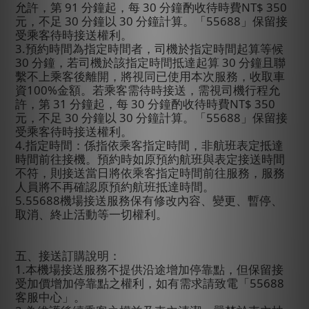
允許，第
91
分鐘起，每
30
分鐘酌收待時費
NT$ 350
元，不足
30
分鐘以
30
分鐘計算。「
55688
」保留接
受乘客待時接送權利。
3.
預約時間為指定時間者，司機於指定時間起算等候
30
分鐘，若司機於該指定時間抵達起算
30
分鐘且聯
繫不上乘客後離開，將視同已使用本次服務，收取車
資
100%
金額。若乘客需待時接送，需視司機行程允
許，第
31
分鐘起，每
30
分鐘酌收待時費
NT$ 350
元，不足
30
分鐘以
30
分鐘計算。「
55688
」保留接
受乘客待時接送權利。
4.
指定時間：係指依乘客指定時間，非航班表定抵達
時間前往接機。預約時如原預約航班與表定接送時間
不符，則接送當日將依乘客指定時間前往服務，服務
人員將不再確認原預約航班抵達時間。
5.55688
機場接送服務保有修改內容、變更、暫停、
取消、終止活動等一切權利。
五、接送訂購說明：
1.
本機場接送服務不提供沿途增加停靠點，但保留接
受加價增加停靠點之權利，如有需求請致電「
55688
客服中心」。