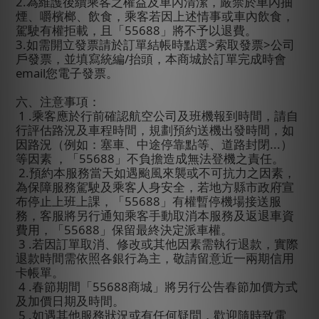
2.
為維護後續乘客之權益及車內清潔，嚴禁於車內抽
煙、嚼檳榔、飲食，乘客若因上述情事或車內飲食，
駕駛有權拒載，且「
55688
」將不予以退費。
3.
如需開立發票請於訂單結帳時點選
>
索取發票
>
公司
戶發票，並填寫統編
/
抬頭，本商城於訂單完成時會
email
您電子發票。
六、注意事項：
1 .
乘客應於行前確認航空公司及班機報到時間，請自
行評估路況及車程時間，規劃預約送機出發時間，如
因路況（例如：塞車、中途停靠點等、道路封閉
...
）
等因素
，「
55688
」不負擔造成無法登機之責任。
2.
預約本服務當天如遇颱風來襲或不可抗力之因素，
為保障服務駕駛及乘客人身安全，若地方縣市政府宣
布停止上班上課，「
55688
」有權暫停機場接送服
務，客服將另行通知乘客手動取消本服務及返退車資
費用，「
55688
」保留最終決定派車權。
3 .
若因訂單取消、修改或其他因素需執行退款，實際
退款時間需依照各銀行為主，敬請留意近一兩期信用
卡帳單。
4 .
春節期間「
55688
商城」將另行公告春節加價方式
及加價日期及時間。
5 .
如遇其他服務狀況或有任何疑問，歡迎隨時致電