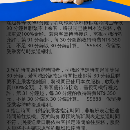
分鐘計算。「
55688
」保留接受乘客待時接送權利。
2.
「接機」超時費：每
30
分鐘酌收待時費
NT$ 350
元，預約時間為航班實際抵達時間者，司機於航班抵
達起算等候
90
分鐘，若司機於該班機抵達時間已等候
90
分鐘且聯繫不上乘客，將視同已使用本次服務，收
取車資
100%
金額。若乘客需待時接送，需視司機行程
允許，第
91
分鐘起，每
30
分鐘酌收待時費
NT$ 350
元，不足
30
分鐘以
30
分鐘計算。「
55688
」保留接
受乘客待時接送權利。
3.
預約時間為指定時間者，司機於指定時間起算等候
30
分鐘，若司機於該指定時間抵達起算
30
分鐘且聯
繫不上乘客後離開，將視同已使用本次服務，收取車
資
100%
金額。若乘客需待時接送，需視司機行程允
許，第
31
分鐘起，每
30
分鐘酌收待時費
NT$ 350
元，不足
30
分鐘以
30
分鐘計算。「
55688
」保留接
受乘客待時接送權利。
4.
指定時間：係指依乘客指定時間，非航班表定抵達
時間前往接機。預約時如原預約航班與表定接送時間
不符，則接送當日將依乘客指定時間前往服務，服務
人員將不再確認原預約航班抵達時間。