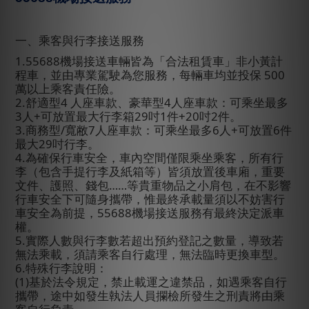
一、乘客與行李接送服務
1.55688
機場接送車輛皆為「合法租賃車」非小黃計
程車，並由專業駕駛為您服務，每輛車均並投保
500
萬以上乘客責任險。
2.
舒適型
4
人座車款、豪華型
4
人座車款：可乘坐最多
3
人
+
可放置最大行李箱
29
吋
1
件
+20
吋
2
件。
3.
商務型
/
寬敝
7
人座車款：可乘坐最多
6
人
+
可放置
6
件
最大
29
吋行李。
4.
為確保行車安全，車內空間僅限乘坐乘客，所有行
李（包含手提行李及紙箱等）皆須放置後車廂，重要
文件、護照、錢包……等貴重物品之小肩包，在不影響
行車安全下可隨身攜帶，惟最終承載量須以不妨害行
車安全為前提，
55688
機場接送服務有最終決定派車
權。
5.
實際人數與行李數若超出預約登記之數量，導致若
無法乘載，須請乘客自行處理，無法臨時更換車型。
6.
特殊行李說明：
(1)
基於法令規定，禁止載運之違禁品，如遇乘客自行
攜帶，途中如發生執法人員攔檢所發生之刑責將由乘