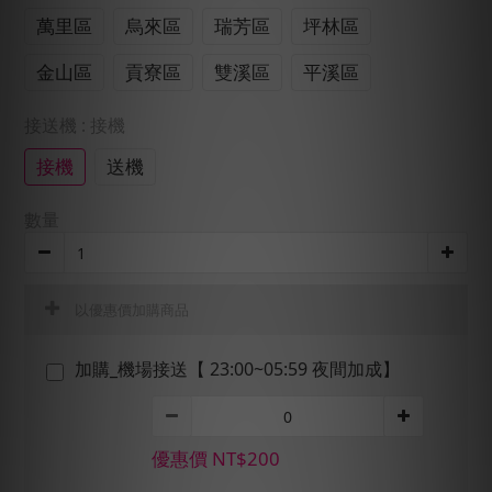
萬里區
烏來區
瑞芳區
坪林區
金山區
貢寮區
雙溪區
平溪區
接送機
: 接機
接機
送機
數量
以優惠價加購商品
加購_機場接送【 23:00~05:59 夜間加成】
優惠價 NT$200