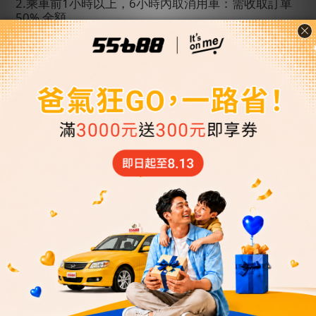
2.
乘車前
1
小時以上，
6
小時內取消用車：需收取訂單
50%
金額。
3.
已達用車時間但取消用車：視為已用車需收取訂單
100%
金額。
4.
接機免費等候時間：司機將等候
90
分鐘，若尚未出
關也無法聯絡到旅客，會視同自願放棄，恕不退費。
(
例：班機抵達時間
12:00
，司機至
13:30
仍無法聯絡到
旅客，司機向客服回報後會直接離開機場。
)
5.
若您的班機延誤超過表訂抵達時間
4
小時（含）
以
上，請主動聯繫客服中心。客服將盡力協助重新安
排；若因車輛調度不足，該筆訂單將取消並全額退
費。若您抵達台灣後仍需用車，請聯繫「
55688
客服
中心」以便重新安排。
(
指定時間接機者仍需於用車時
間
6
小時前取消才可全額退費
)
四、接送機超時費
1.
「送機」超時費：每
30
分鐘酌收待時費
NT$ 350
元，乘客須於用車時間的
30
分鐘內準時上車，若司機
於該用車時間抵達起算
30
分鐘且聯繫不上乘客後離
開，將視同已使用本次服務，收取車資
100%
金額。若
乘客需待時接送，需視司機行程允許，第
31
分鐘起，
每
30
分鐘酌收待時費
NT$ 350
元，不足
30
分鐘以
30