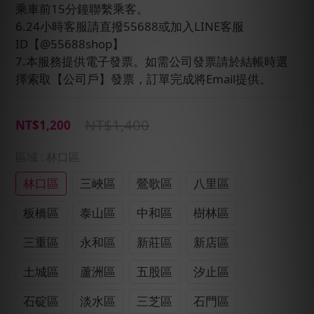
乘車前15分鐘聯繫乘客。
6.24小時客服請直撥55688或加入LINE客服
ID【@55688shop】
7.本服務提供電子發票。如需公司發票請於結帳時選
擇索取【公司戶】發票，訂單完成將Email提供。
NT$1,400
NT$1,200
區域
: 林口區
林口區
三峽區
鶯歌區
八里區
板橋區
泰山區
中和區
樹林區
三重區
永和區
新莊區
新店區
土城區
蘆洲區
五股區
汐止區
石碇區
淡水區
三芝區
石門區