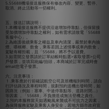
5.55688
機場接送服務保有修改內容、變更、暫停、
取消、終止活動等一切權利。
五、接送訂購說明：
1.
本機場接送服務不提供沿途增加停靠點，但保留接
受加價增加停靠點之權利，如有需求請致電「
55688
客服中心」。
2.
為維護後續乘客之權益及車內清潔，嚴禁於車內抽
煙、嚼檳榔、飲食，乘客若因上述情事或車內飲食，
駕駛有權拒載，且「
55688
」將不予以退費。
3.
如需開立發票請於訂單結帳時點選
>
索取發票
>
公司
戶發票，並填寫統編
/
抬頭，本商城於訂單完成時會
email
您電子發票。
六、注意事項：
1 .
乘客應於行前確認航空公司及班機報到時間，請自
行評估路況及車程時間，規劃預約送機出發時間，如
因路況（例如：塞車、中途停靠點等、道路封閉
...
）
等因素
，「
55688
」不負擔造成無法登機之責任。
2.
預約本服務當天如遇颱風來襲或不可抗力之因素，
為保障服務駕駛及乘客人身安全，若地方縣市政府宣