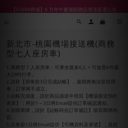
【55688商城】6 月年中慶滿額贈品發送延遲公告
【鑽石熊/金熊新客首購限定】優惠搭車金
【鑽石熊/金熊新客首購限定】優惠搭車金
新北市-桃園機場接送機(商務
型七人座房車)
1.商務型 7 人座房車：可乘坐最多6人 + 可放置6件最
大29吋行李。
2.請於【用車前3日完成結帳】，逾期將無法安排用
車，訂單將不成立。
3.結帳完成後，請於商品描述中填寫【機場接送預約
表單】；將於1～3日將Email提供訂單確認通知。
4.加購舉牌，請於【結帳時在訂單備註】填寫舉牌內
容。
5.出車前1日將Email提供【司機資料及車號】，並於