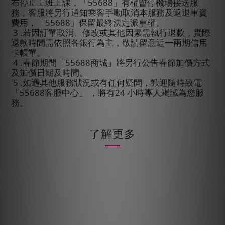
布停止上班上課，「
55688
」有權暫停機場接送服
務，客服將另行通知乘客手動取消本服務及返退車資
費用，「
55688
」保留最終決定派車權。
3 .
若因訂單取消、修改或其他因素需執行退款，實際
退款時間需依照各銀行為主，敬請留意近一兩期信用
卡帳單。
4 .
春節期間「
55688
商城」將另行公告春節加價方式
及加價日期及時間。
5 .
如遇其他服務狀況或有任何疑問，歡迎隨時致電
「
55688
客服中心」
，將有
24
小時專人竭誠為您服
務。
了解更多