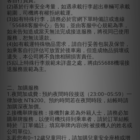
客自行負責。
(2)
基於行車安全考量，如遇承載行李超出車輛可承載
範圍，司機將有權拒絕載運。
(3)
如有特殊行李，請務必於官網下單時備註或進線
「
55688
客服中心」告知，並由客服中心規範為準，
如未告知造成當天無法完成接送服務，將視同已使用
服務，恕無法退款。
(4)
如有載運特殊物品需求，請自行妥善包裝及保管，
如乘客自行評估可放置於後車廂，但造成物品損壞或
遺失，本公司將不負擔相關損害責任。
(5)
以上特殊行李規範未詳盡之處，將由
55688
機場接
送服務規範為主。
二、加購服務
1.
夜間加成費
:
預約夜間時段接送（
23:00~05:59
）一
律加收
NT$200
。預約時間若在夜間時段，結帳時
請
加購深夜加價。
2.
接機舉牌服務：接機對象若為外籍人士，請務必加
購舉牌服務，以便司機找得到乘車者，請於訂單結帳
時於「訂單備註」填寫舉牌內容
(
例
:
被接機人的姓名或
公司單位
)
。
3.
若您有
0~12
歲兒童同行，請加購兒童安全座椅或增