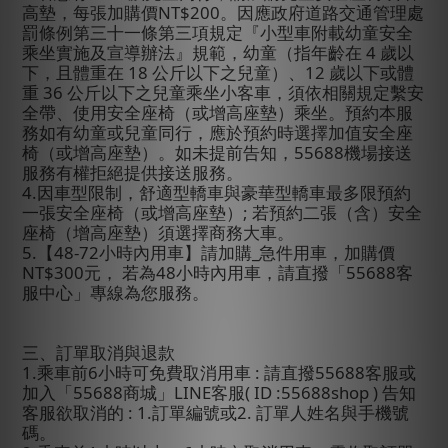
高墊，每張加購價
NT$200
。因應政府道路交通管理處
罰條例第三十一條第三項規定『小型車附載幼童安全
乘坐實施及宣導辦法』規範，幼童（指年齡在
4
歲以
下，且體重在
18
公斤以下之兒童）、
12
歲以下或體
重
36
公斤以下之兒童乘坐小客車，須依相關規定繫安
全帶、使用安全座椅（或增高座墊）乘坐。預約本服
務如有幼童或兒童同行，應於預約時選擇加值安全座
椅（或增高座墊）。如未提前告知，
55688
機場接送
服務有權拒絕提供接送服務。
4.
因車型限制，舒適型轎車與豪華型轎車最多限預約
一張安全座椅（或增高座墊）
;
若預約二張（含）安全
座椅（增高座墊）須選擇商務大車。
5.
【
48-72
小時內用車】請加購
_
急件用車，加購價
NT$300
元
，
若為
48
小時內用車
，請直撥「
55688
客
服中心」專線為您服務。
三、訂單取消與退款
1.
乘車前
6
小時可免費取消用車
:
請直撥
55688
客服或
加入「
55688
商城」
LINE
客服
( ID :55688shop )
告知
客服欲取消的
: 1.
訂單編號
或
2.
訂單人姓名與手機號
碼。