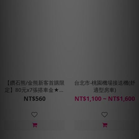
【鑽石熊/金熊新客首購限
台北市-桃園機場接送機(舒
定】80元x7張搭車金★現
適型房車)
折100元
NT$560
NT$1,100 ~ NT$1,600