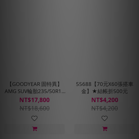
【GOODYEAR 固特異】
55688【70元X60張搭車
AMG SUV輪胎235/50R18
金】★結帳折500元
四入組(濕抓/耐用雙重保
NT$17,800
NT$4,200
護)含安裝定位平衡
NT$18,600
NT$4,200