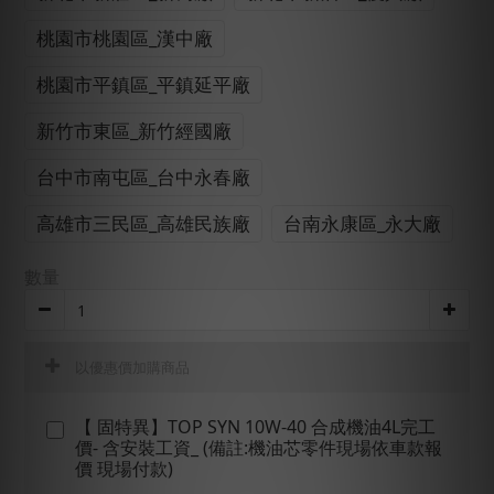
桃園市桃園區_漢中廠
桃園市平鎮區_平鎮延平廠
新竹市東區_新竹經國廠
台中市南屯區_台中永春廠
高雄市三民區_高雄民族廠
台南永康區_永大廠
數量
以優惠價加購商品
【 固特異】TOP SYN 10W-40 合成機油4L完工
價- 含安裝工資_ (備註:機油芯零件現場依車款報
價 現場付款)