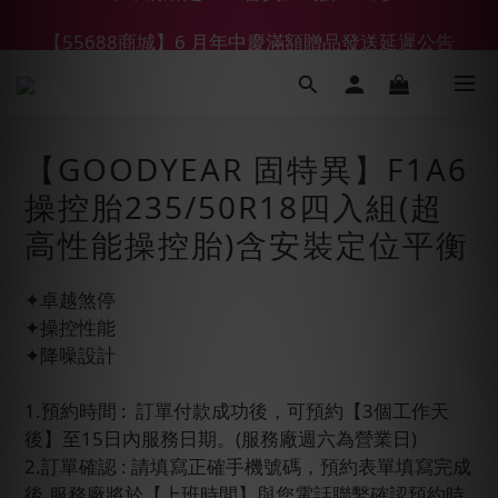
【55688商城】6 月年中慶滿額贈品發送延遲公告
【鑽石熊/金熊新客首購限定】優惠搭車金
【鑽石熊/金熊新客首購限定】優惠搭車金
【GOODYEAR 固特異】F1A6
操控胎235/50R18四入組(超
高性能操控胎)含安裝定位平衡
✦卓越煞停
✦操控性能
✦降噪設計
1.預約時間 :  訂單付款成功後，可預約【3個工作天
後】至15日內服務日期。(服務廠週六為營業日)
2.訂單確認 : 請填寫正確手機號碼，預約表單填寫完成
後,服務廠將於【上班時間】與您電話聯繫確認預約時