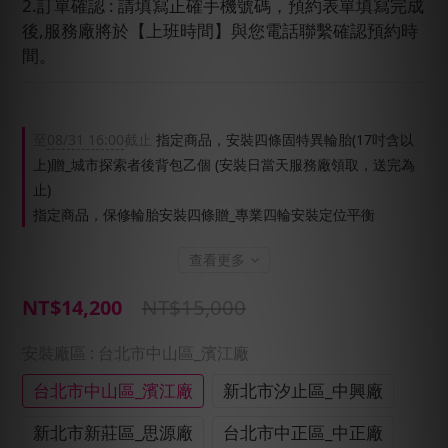
2.訂單確認 : 請填寫正確手機號碼，預約表單填寫完成
後,服務廠將於【上班時間】與您電話聯繫確認預約時
間。
至
08/31 16:00
截止
指定商品，安裝四條固特異輪胎(17吋含以
上)贈_城市探索者後背包乙個 (安裝日當天服務廠領取，送完為
止)
指定商品，保修輪胎安裝四條贈_專業四輪安裝定位平衡
查看更多
NT$15,000
NT$14,200
安裝廠區
: 台北市中山區_濱江廠
台北市中山區_濱江廠
新北市汐止區_中興廠
新北市新莊區_思源廠
台北市中正區_中正廠