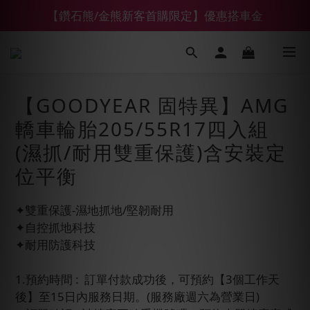
【鑽石熊/金熊新客首購限定】優惠搭車金
【鑽石熊/金熊新客首購限定】優惠搭車金
下單前綁定LINE會員加碼折100元
【55688商城】6 月年中慶滿額贈品發送延遲公告
【GOODYEAR 固特異】AMG
【鑽石熊/金熊新客首購限定】優惠搭車金
轎車輪胎205/55R17四入組
(濕抓/耐用雙重保護)含安裝定
位平衡
✦雙重保護-濕地抓地/堅韌耐用
✦自控抓地科技
✦耐用防護科技
1.預約時間 :  訂單付款成功後，可預約【3個工作天
後】至15日內服務日期。(服務廠週六為營業日)