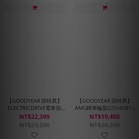
【GOODYEAR 固特異】
【GOODYEAR 固特異】
ELECTRICDRIVE電車胎
AMG轎車輪胎225/45R19
235/45R19四入組-含安裝
四入組(濕抓/耐用雙重保
NT$22,399
NT$19,400
定位平衡
護)含安裝定位平衡
NT$23,200
NT$20,200