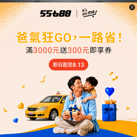
會員獨享
會員獨享
【訂閱6期】80元夜間
【訂閱6期】80元日間
X14張+24HX12張優
X16張+24HX12張優
惠搭車金★贈預約派
惠搭車金★贈預約派
NT$1,860
NT$2,120
車1次
車1次
NT$2,229
NT$2,529