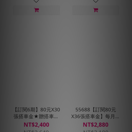
【訂閱6期】80元X30
55688【訂閱80元
張搭車金★贈搭車金
X36張搭車金】每月贈
240元(每30天自動扣
即享券300元(每30天
NT$2,400
NT$2,880
款)
自動扣款)