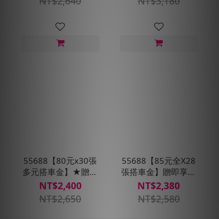
NT$2,640
NT$3,180
55688【80元x30張
55688【85元全X28
多元搭車金】★贈搭
張搭車金】贈即享券
車金250元
200元
NT$2,400
NT$2,380
NT$2,650
NT$2,580