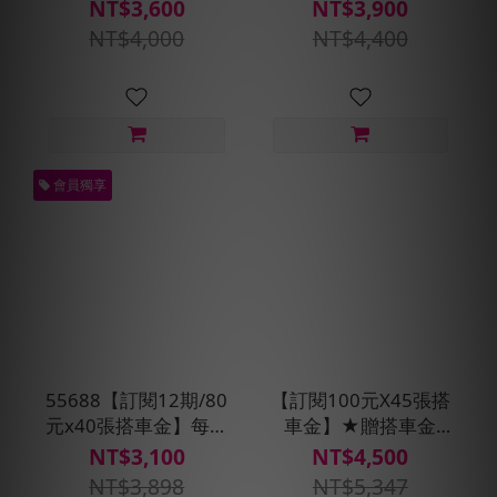
元
+預約派車X2次
NT$3,600
NT$3,900
NT$4,000
NT$4,400
會員獨享
55688【訂閱12期/80
【訂閱100元X45張搭
元x40張搭車金】每月
車金】★贈搭車金
贈即享券400元+預約
400元(每30天自動扣
NT$3,100
NT$4,500
派車X2次
款)
NT$3,898
NT$5,347