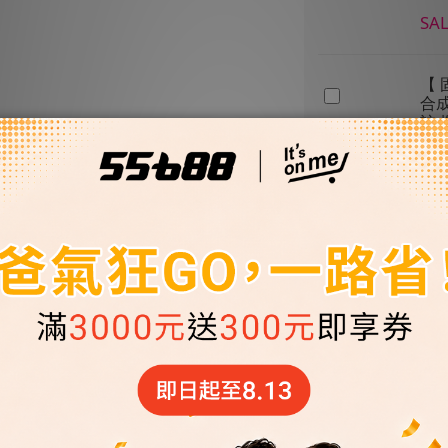
SAL
【 
合成
註
款)
SAL
【 
機油
油
SAL