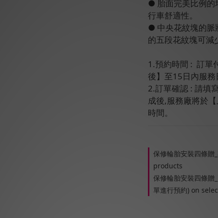
● 胎面完美比例
行車舒適性。
● 中央花紋塊的
的五段花紋塊可減
1.預約時間 :  
後】至15日內服務
2.訂單確認 : 
成後,服務廠將於
時間。
保修輪胎安裝四條贈_專業
products
保修輪胎安裝四條贈_
單進行預約) on select