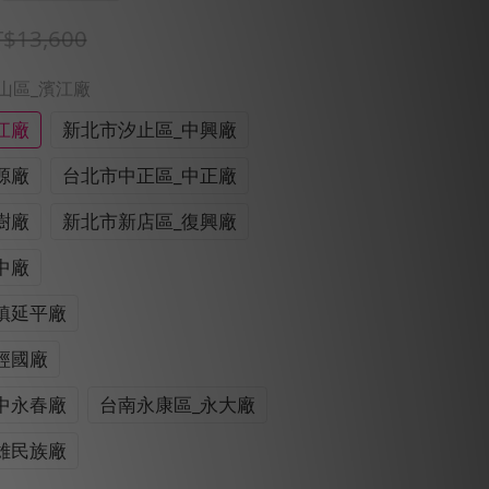
$13,600
中山區_濱江廠
江廠
新北市汐止區_中興廠
源廠
台北市中正區_中正廠
樹廠
新北市新店區_復興廠
中廠
鎮延平廠
經國廠
中永春廠
台南永康區_永大廠
雄民族廠