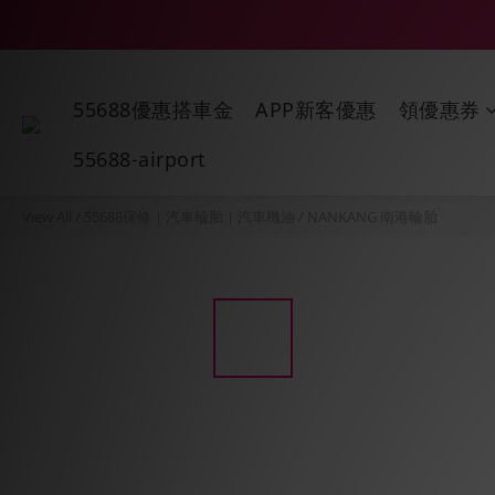
55688優惠搭車金
APP新客優惠
領優惠券
55688-airport
View All
/
55688保修｜汽車輪胎｜汽車機油
/
NANKANG 南港輪胎