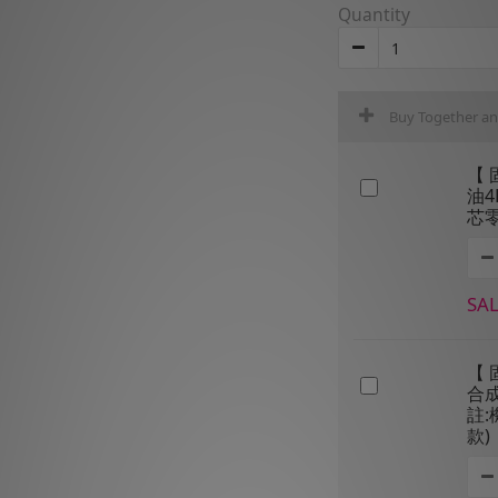
Quantity
Buy Together a
【 
油4
芯
SAL
【 
合成
註
款)