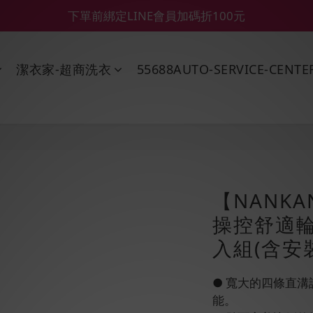
【55688商城】6 月年中慶滿額贈品發送延遲公告
【鑽石熊/金熊新客首購限定】優惠搭車金
【鑽石熊/金熊新客首購限定】優惠搭車金
潔衣家-超商洗衣
55688AUTO-SERVICE-CENTE
【NANKA
操控舒適輪胎
入組(含安
● 寬大的四條直
能。