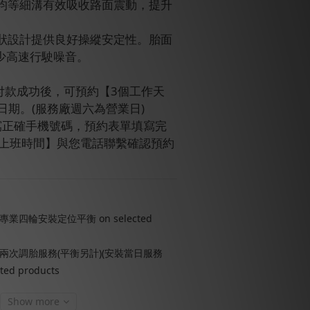
的均等細溝有效吸收路面震動，提升
脈狀設計提供良好操縱安定性。胎面
少高速行駛噪音。
訂單付款成功後，可預約【3個工作天
日期。(服務廠週六為營業日)
請填寫正確手機號碼，預約表單填寫完
【上班時間】與您電話聯繫確認預約
四輪安裝定位平衡 on selected
兩次調胎服務(平衡另計)(安裝當日服務
ed products
Show more