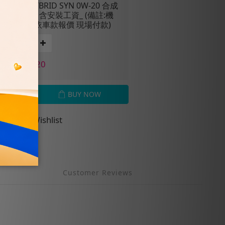
固特異】HYBRID SYN 0W-20 合成
4L完工價- 含安裝工資_ (備註:機
芯零件現場依車款報價 現場付款)
E NT$1,920
BUY NOW
Add to Wishlist
Customer Reviews