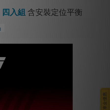
7 四入組
含安裝定位平衡
」
搭車金優惠