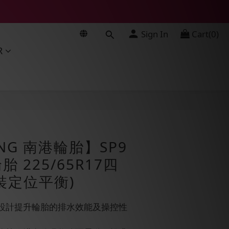
Sign In
Cart(0)
R
BUY NOW
NG 南港輪胎】SP9
 225/65R17四
裝定位平衡)
溝設計提升輪胎的排水效能及操控性