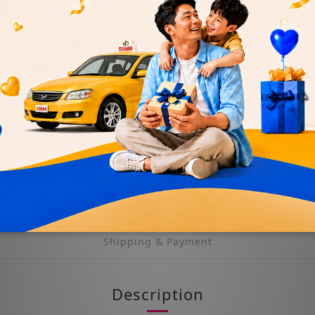
【 
機油
油
SAL
ADD TO CART
Shipping & Payment
Description