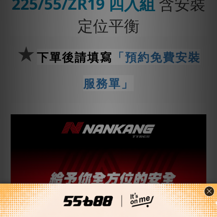
225/55/ZR19 四入組
含安裝
定位平衡
★
下單後請填寫
「預約免費安裝
服務單」