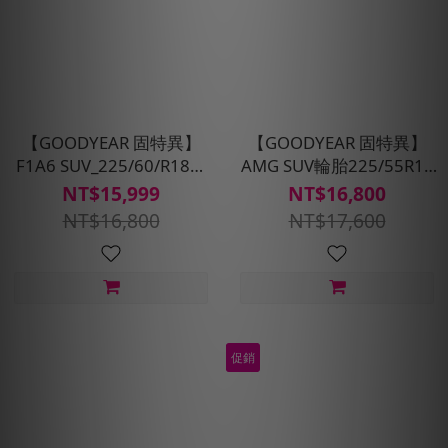
【GOODYEAR 固特異】
【GOODYEAR 固特異】
F1A6 SUV_225/60/R18四
AMG SUV輪胎225/55R18
入組輪胎_電車適配(含安裝
四入組(濕抓/耐用雙重保
NT$15,999
NT$16,800
定位平衡)
護)含安裝定位平衡
NT$16,800
NT$17,600
促銷