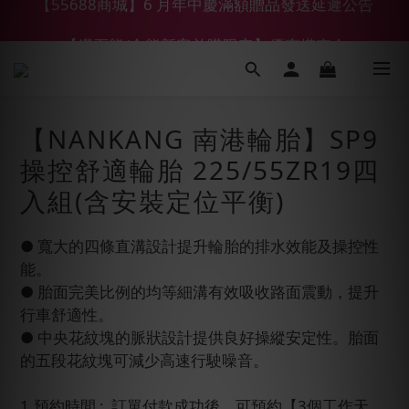
【鑽石熊/金熊新客首購限定】優惠搭車金
【鑽石熊/金熊新客首購限定】優惠搭車金
【NANKANG 南港輪胎】SP9
操控舒適輪胎 225/55ZR19四
入組(含安裝定位平衡)
● 寬大的四條直溝設計提升輪胎的排水效能及操控性
能。
● 胎面完美比例的均等細溝有效吸收路面震動，提升
行車舒適性。
● 中央花紋塊的脈狀設計提供良好操縱安定性。胎面
的五段花紋塊可減少高速行駛噪音。
1.預約時間 :  訂單付款成功後，可預約【3個工作天