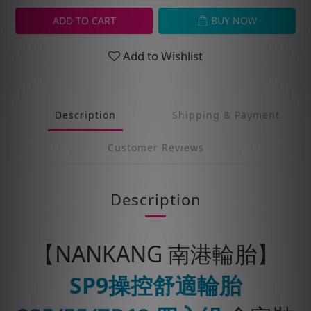
ADD TO CART
BUY NOW
Add to Wishlist
Description
Shipping & Payment
Customer Reviews
Description
【NANKANG 南港輪胎】
SP9操控舒適輪胎