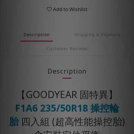
Add to Wishlist
Description
Shipping & Payment
Customer Reviews
Description
【GOODYEAR 固特異】
F1A6
235/50R18
操控輪
胎
四入組 (超高性能操控胎)