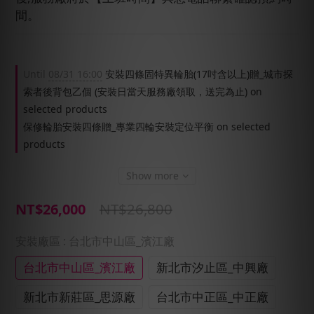
間。
Until
08/31 16:00
安裝四條固特異輪胎(17吋含以上)贈_城市探
索者後背包乙個 (安裝日當天服務廠領取，送完為止) on
selected products
保修輪胎安裝四條贈_專業四輪安裝定位平衡 on selected
products
Show more
NT$26,800
NT$26,000
安裝廠區
: 台北市中山區_濱江廠
台北市中山區_濱江廠
新北市汐止區_中興廠
新北市新莊區_思源廠
台北市中正區_中正廠