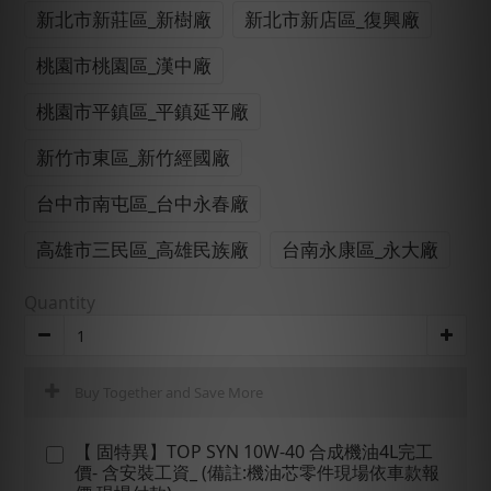
新北市新莊區_新樹廠
新北市新店區_復興廠
桃園市桃園區_漢中廠
桃園市平鎮區_平鎮延平廠
新竹市東區_新竹經國廠
台中市南屯區_台中永春廠
高雄市三民區_高雄民族廠
台南永康區_永大廠
Quantity
Buy Together and Save More
【 固特異】TOP SYN 10W-40 合成機油4L完工
價- 含安裝工資_ (備註:機油芯零件現場依車款報