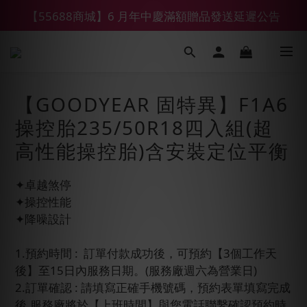
【55688商城】6 月年中慶滿額贈品發送延遲公告
【鑽石熊/金熊新客首購限定】優惠搭車金
【鑽石熊/金熊新客首購限定】優惠搭車金
【GOODYEAR 固特異】F1A6
操控胎235/50R18四入組(超
高性能操控胎)含安裝定位平衡
✦卓越煞停
✦操控性能
✦降噪設計
1.預約時間 :  訂單付款成功後，可預約【3個工作天
後】至15日內服務日期。(服務廠週六為營業日)
2.訂單確認 : 請填寫正確手機號碼，預約表單填寫完成
後,服務廠將於【上班時間】與您電話聯繫確認預約時