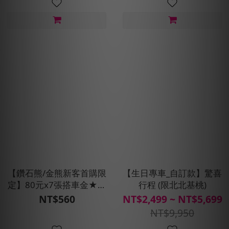
【鑽石熊/金熊新客首購限
【生日專車_自訂款】驚喜
定】80元x7張搭車金★現
行程 (限北北基桃)
折100元
NT$560
NT$2,499 ~ NT$5,699
NT$9,950