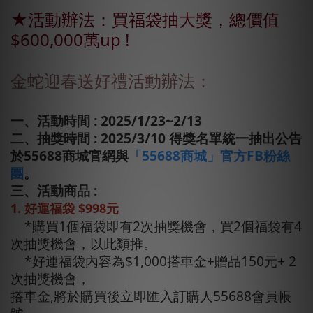
★活動辦法：買福袋抽大獎，總價值
$600,000萬up !
金蛇迎春送好禮活動辦法：
一、活動時
間 : 2025/1/23~2/13
二、抽獎時間 : 2025/3/10 得獎名單統一抽出公告
於55688商城官網與
「55688商城」官方FB粉絲
團
。
三、活動商品 :
1. 好運福袋 $998元
*購買1個福袋即有2次抽獎機會，買2個福袋有4
次抽獎機會，以此類推。
*好運福袋內容為$1,000搭車金+贈品150元+ 2
次抽獎機會，
搭車金,將於購買後立即匯入訂購人55688會員帳