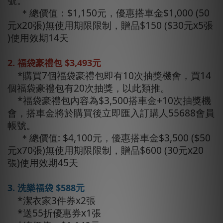
號。
＊總價值：$1,150元，優惠搭車金$1,000 (50
元x20張)無使用期限限制，贈品$150 ($30元x5張
)使用效期14天
2. 福袋豪禮包 $3,493元
*購買7個福袋豪禮包即有10次抽獎機會，買14
個福袋豪禮包有20次抽獎，以此類推。
*福袋豪禮包內容為$3,500搭車金+10次抽獎機
會，搭車金將於購買後立即匯入訂購人55688會員
帳號。
＊總價值: $4,100元，優惠搭車金$3,500 ($50
元x70張)無使用期限限制，贈品$600 (30元x20
張)使用效期45天
3. 洗樂福袋 $588元
*潔衣家3件券x2張
*送55折優惠券x1張