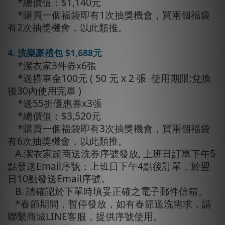
*總價值：$1,140元
*購買一個福袋即有1次抽獎機會，買兩個福袋
有2次抽獎機會，以此類推。
4. 洗樂豪禮包 $1,688元
*潔衣家3件券x6張
*送搭車金100元 ( 50 元 x 2 張 使用期限:兌換
後30內使用完畢 )
*送55折優惠券x3張
*總價值：$3,520元
*購買一個福袋即有3次抽獎機會，買兩個福袋
有6次抽獎機會，以此類推。
A.潔衣家超商送洗券序號發放, 上班日訂單下午5
點發送Email序號；上班日下午4點後訂單，於翌
日10點發送Email序號。
B. 請確認於下單時填妥正確之電子郵件信箱。
*春節期間，暫停發放，如有春節送洗需求，請
聯繫商城LINE客服，提供序號使用。