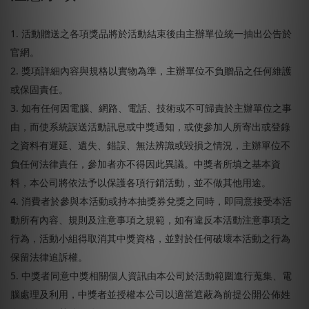
1. 活動贈送之各項獎品將於活動結束後由主辦單位統一抽出公告於
官網。
2. 獎項詳細內容與規格以實物為準，主辦單位不負贈品之任何維護
或保固責任。
3. 如有任何因電腦、網路、電話、技術或不可歸責於主辦單位之事
由，而使系統誤送活動訊息或中獎通知，或使參加人所寄出或登錄
之資料有遲延、遺失、錯誤、無法辨識或毀損之情況，主辦單位不
負任何法律責任，參加者亦不得因此異議。中獎者所填之基本資
料，本公司將依法予以保護各項行銷活動，並不做其他用途。
4. 消費者於參與本活動或持本抽獎券兌獎之同時，即同意接受本活
動所有內容、規則及注意事項之規範，如有違反本活動注意事項之
行為，活動小組得取消其中獎資格，並對於任何破壞本活動之行為
保留法律追訴權。
5. 中獎者同意中獎相關個人資訊由本公司於活動範圍進行蒐集、電
腦處理及利用，中獎者並授權本公司以適當遮蔽為前提公開公佈姓