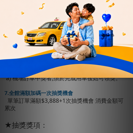
4. 訂閱日、夜間70元大禮包(售價$2,170)
5. 訂閱日、夜間40元大禮包(售價$2,520)
6.【訂閱3500元全時段搭車金】每月贈即享券
500元(售價$3,500)
6.機場接送服務
* 贈潔衣家55折優惠卷一張
* 來回趟同時預約享95折優惠
* 預約單趟: 可享一次抽獎機會 , 來回趟 : 享二
次抽獎機會
a) 機場訂單中獎者,須於完成用車後始可領獎。
7.全館滿額加碼一次抽獎機會
單筆訂單滿額$3,888+1次抽獎機會 消費金額可
累次
★抽獎獎項：