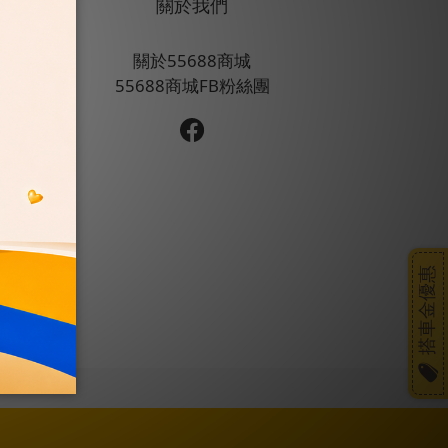
關於我們
關於55688商城
服
55688商城FB粉絲團
】
搭車金優惠