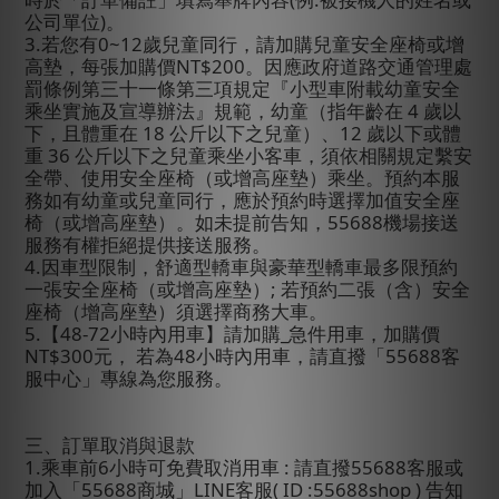
公司單位
)
。
3.
若您有
0~12
歲兒童同行，請加購兒童安全座椅或增
高墊，每張加購價
NT$200
。因應政府道路交通管理處
罰條例第三十一條第三項規定『小型車附載幼童安全
乘坐實施及宣導辦法』規範，幼童（指年齡在
4
歲以
下，且體重在
18
公斤以下之兒童）、
12
歲以下或體
重
36
公斤以下之兒童乘坐小客車，須依相關規定繫安
全帶、使用安全座椅（或增高座墊）乘坐。預約本服
務如有幼童或兒童同行，應於預約時選擇加值安全座
椅（或增高座墊）。如未提前告知，
55688
機場接送
服務有權拒絕提供接送服務。
4.
因車型限制，舒適型轎車與豪華型轎車最多限預約
一張安全座椅（或增高座墊）
;
若預約二張（含）安全
座椅（增高座墊）須選擇商務大車。
5.
【
48-72
小時內用車】請加購
_
急件用車，加購價
NT$300
元
，
若為
48
小時內用車
，請直撥「
55688
客
服中心」專線為您服務。
三、訂單取消與退款
1.
乘車前
6
小時可免費取消用車
:
請直撥
55688
客服或
加入「
55688
商城」
LINE
客服
( ID :55688shop )
告知