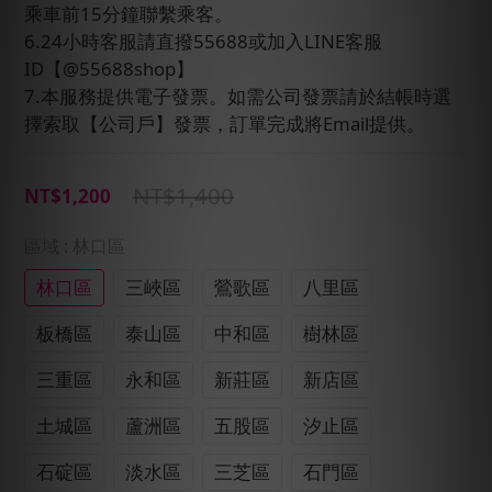
乘車前15分鐘聯繫乘客。
6.24小時客服請直撥55688或加入LINE客服
ID【@55688shop】
7.本服務提供電子發票。如需公司發票請於結帳時選
擇索取【公司戶】發票，訂單完成將Email提供。
NT$1,400
NT$1,200
區域
: 林口區
林口區
三峽區
鶯歌區
八里區
板橋區
泰山區
中和區
樹林區
三重區
永和區
新莊區
新店區
土城區
蘆洲區
五股區
汐止區
石碇區
淡水區
三芝區
石門區