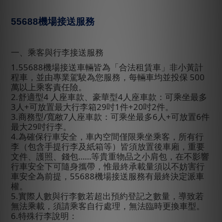
55688
機場接送服務
一、乘客與行李接送服務
1.55688
機場接送車輛皆為「合法租賃車」非小黃計
程車，並由專業駕駛為您服務，每輛車均並投保
500
萬以上乘客責任險。
2.
舒適型
4
人座車款、豪華型
4
人座車款：可乘坐最多
3
人
+
可放置最大行李箱
29
吋
1
件
+20
吋
2
件。
3.
商務型
/
寬敝
7
人座車款：可乘坐最多
6
人
+
可放置
6
件
最大
29
吋行李。
4.
為確保行車安全，車內空間僅限乘坐乘客，所有行
李（包含手提行李及紙箱等）皆須放置後車廂，重要
文件、護照、錢包……等貴重物品之小肩包，在不影響
行車安全下可隨身攜帶，惟最終承載量須以不妨害行
車安全為前提，
55688
機場接送服務有最終決定派車
權。
5.
實際人數與行李數若超出預約登記之數量，導致若
無法乘載，須請乘客自行處理，無法臨時更換車型。
6.
特殊行李說明：