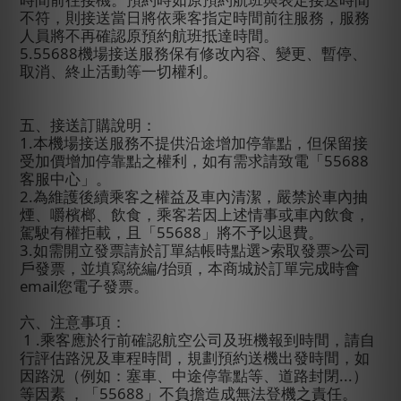
不符，則接送當日將依乘客指定時間前往服務，服務
人員將不再確認原預約航班抵達時間。
5.55688
機場接送服務保有修改內容、變更、暫停、
取消、終止活動等一切權利。
五、接送訂購說明：
1.
本機場接送服務不提供沿途增加停靠點，但保留接
受加價增加停靠點之權利，如有需求請致電「
55688
客服中心」。
2.
為維護後續乘客之權益及車內清潔，嚴禁於車內抽
煙、嚼檳榔、飲食，乘客若因上述情事或車內飲食，
駕駛有權拒載，且「
55688
」將不予以退費。
3.
如需開立發票請於訂單結帳時點選
>
索取發票
>
公司
戶發票，並填寫統編
/
抬頭，本商城於訂單完成時會
email
您電子發票。
六、注意事項：
1 .
乘客應於行前確認航空公司及班機報到時間，請自
行評估路況及車程時間，規劃預約送機出發時間，如
因路況（例如：塞車、中途停靠點等、道路封閉
...
）
等因素
，「
55688
」不負擔造成無法登機之責任。