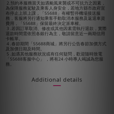
2.
預約本服務當天如遇颱風來襲或不可抗力之因素，
為保障服務駕駛及乘客人身安全，若地方縣市政府宣
布停止上班上課，「
55688
」有權暫停機場接送服
務，客服將另行通知乘客手動取消本服務及返退車資
費用，「
55688
」保留最終決定派車權。
3 .
若因訂單取消、修改或其他因素需執行退款，實際
退款時間需依照各銀行為主，敬請留意近一兩期信用
卡帳單。
4 .
春節期間「
55688
商城」將另行公告春節加價方式
及加價日期及時間。
5 .
如遇其他服務狀況或有任何疑問，歡迎隨時致電
「
55688
客服中心」
，將有
24
小時專人竭誠為您服
務。
Additional details