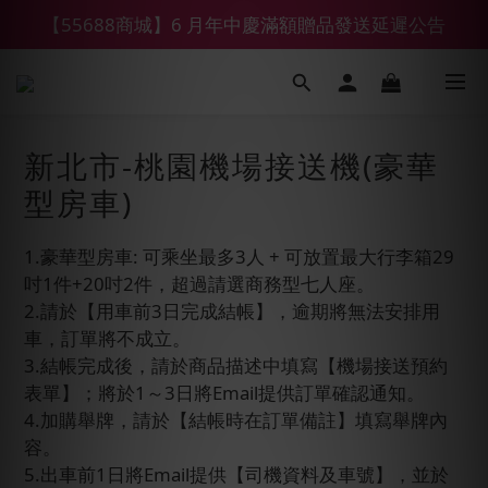
【55688商城】6 月年中慶滿額贈品發送延遲公告
【鑽石熊/金熊新客首購限定】優惠搭車金
【鑽石熊/金熊新客首購限定】優惠搭車金
新北市-桃園機場接送機(豪華
型房車)
1.豪華型房車: 可乘坐最多3人 + 可放置最大行李箱29
吋1件+20吋2件，超過請選商務型七人座。
2.請於【用車前3日完成結帳】，逾期將無法安排用
車，訂單將不成立。
3.結帳完成後，請於商品描述中填寫【機場接送預約
表單】；將於1～3日將Email提供訂單確認通知。
4.加購舉牌，請於【結帳時在訂單備註】填寫舉牌內
容。
5.出車前1日將Email提供【司機資料及車號】，並於