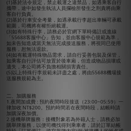
(1)
基於法令規定，禁止載運之違禁品，如遇乘客自行
攜帶，途中如發生執法人員攔檢所發生之刑責將由乘
客自行負責。
(2)
基於行車安全考量，如遇承載行李超出車輛可承載
範圍，司機將有權拒絕載運。
(3)
如有特殊行李，請務必於官網下單時備註或進線
「
55688
客服中心」告知，並由客服中心規範為準，
如未告知造成當天無法完成接送服務，將視同已使用
服務，恕無法退款。
(4)
如有載運特殊物品需求，請自行妥善包裝及保管，
如乘客自行評估可放置於後車廂，但造成物品損壞或
遺失，本公司將不負擔相關損害責任。
(5)
以上特殊行李規範未詳盡之處，將由
55688
機場接
送服務規範為主。
二、加購服務
1.
夜間加成費
:
預約夜間時段接送（
23:00~05:59
）一
律加收
NT$200
。預約時間若在夜間時段，結帳時
請
加購深夜加價。
2.
接機舉牌服務：接機對象若為外籍人士，請務必加
購舉牌服務，以便司機找得到乘車者，請於訂單結帳
時於「訂單備註」填寫舉牌內容
(
例
:
被接機人的姓名或