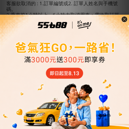
客服欲取消的
: 1.
訂單編號
或
2.
訂單人姓名與手機號
碼。
2.
乘車前
1
小時以上，
6
小時內取消用車：需收取訂單
50%
金額。
3.
已達用車時間但取消用車：視為已用車需收取訂單
100%
金額。
4.
接機免費等候時間：司機將等候
90
分鐘，若尚未出
關也無法聯絡到旅客，會視同自願放棄，恕不退費。
(
例：班機抵達時間
12:00
，司機至
13:30
仍無法聯絡到
旅客，司機向客服回報後會直接離開機場。
)
5.
若您的班機延誤超過表訂抵達時間
4
小時（含）
以
上，請主動聯繫客服中心。客服將盡力協助重新安
排；若因車輛調度不足，該筆訂單將取消並全額退
費。若您抵達台灣後仍需用車，請聯繫「
55688
客服
中心」以便重新安排。
(
指定時間接機者仍需於用車時
間
6
小時前取消才可全額退費
)
四、接送機超時費
1.
「送機」超時費：每
30
分鐘酌收待時費
NT$ 350
元，乘客須於用車時間的
30
分鐘內準時上車，若司機
於該用車時間抵達起算
30
分鐘且聯繫不上乘客後離