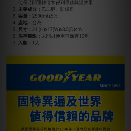
使長時間運轉引擎得到最佳降溫效果
主要成分：
乙二醇、防鏽劑
容量：
2500ml±5%
產地：
台灣
尺寸：
24 (H)x17(W)x8.5(D)cm
保存期限：
未開封使用可保存10年
入數：
1入