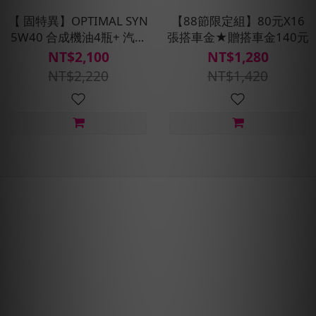
【 固特異】OPTIMAL SYN
【88節限定組】80元X16
5W40 合成機油4瓶+ 汽車
張搭車金★贈搭車金140元
健檢保養套組(含安裝費_耗
NT$2,100
NT$1,280
材另計)
NT$2,220
NT$1,420