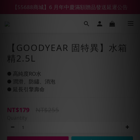
【55688商城】6 月年中慶滿額贈品發送延遲公告
【鑽石熊/金熊新客首購限定】優惠搭車金
【鑽石熊/金熊新客首購限定】優惠搭車金
【GOODYEAR 固特異】水箱
精2.5L
● 高純度RO水
● 潤滑、防鏽、消泡
● 延長引擎壽命
NT$255
NT$179
Quantity