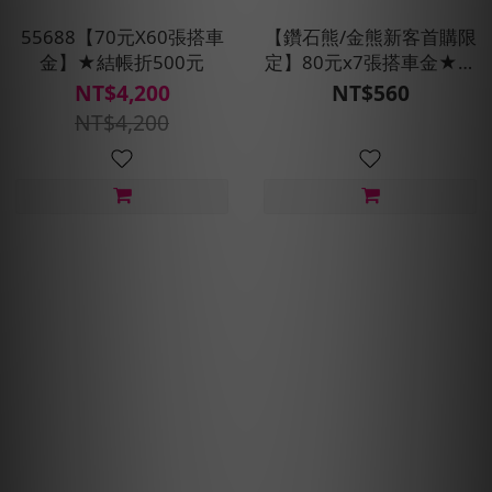
55688【70元X60張搭車
【鑽石熊/金熊新客首購限
金】★結帳折500元
定】80元x7張搭車金★現
折100元
NT$4,200
NT$560
NT$4,200