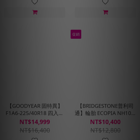
促銷
【GOODYEAR 固特異】
【BRIDGESTONE普利司
F1A6-225/40R18 四入組
通】輪胎 ECOPIA NH100-
輪胎 (超高性能操控胎)含安
205/55R16_四入組(含安裝
NT$14,999
NT$10,400
裝定位平衡
定位平衡)
NT$16,400
NT$12,800