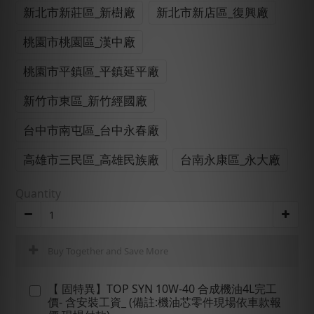
新北市新莊區_新樹廠
新北市新店區_復興廠
桃園市桃園區_漢中廠
桃園市平鎮區_平鎮延平廠
新竹市東區_新竹經國廠
台中市南屯區_台中永春廠
高雄市三民區_高雄民族廠
台南永康區_永大廠
Quantity
Buy Together and Save More
【 固特異】TOP SYN 10W-40 合成機油4L完工
價- 含安裝工資_ (備註:機油芯零件現場依車款報