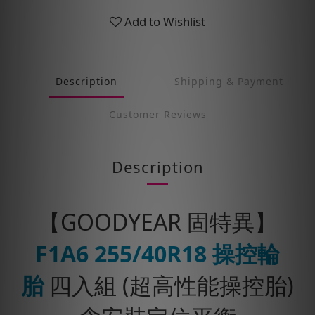
Add to Wishlist
Description
Shipping & Payment
Customer Reviews
Description
【GOODYEAR 固特異】
F1A6
255/40R18
操控輪
胎
四入組 (超高性能操控胎)