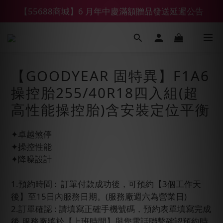
【55688商城】6 月年中慶滿額贈品發送延遲公告
【鑽石熊/金熊新客首購限定】優惠搭車金
【鑽石熊/金熊新客首購限定】優惠搭車金
【GOODYEAR 固特異】F1A6
操控胎255/40R18四入組(超
高性能操控胎)含安裝定位平衡
✦卓越煞停
✦操控性能
✦降噪設計
1.預約時間 :  訂單付款成功後，可預約【3個工作天
後】至15日內服務日期。(服務廠週六為營業日)
2.訂單確認 : 請填寫正確手機號碼，預約表單填寫完成
後,服務廠將於【上班時間】與您電話聯繫確認預約時