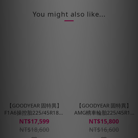
You might also like...
【GOODYEAR 固特異】
【GOODYEAR 固特異】
F1A6操控胎225/45R18四
AMG轎車輪胎225/45R18
入組(超高性能操控胎)含安
四入組(濕抓/耐用雙重保
NT$17,599
NT$15,800
裝定位平衡
護)含安裝定位平衡
NT$18,600
NT$16,600