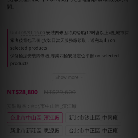
間。
Until
08/31 16:00
安裝四條固特異輪胎(17吋含以上)贈_城市探
索者後背包乙個 (安裝日當天服務廠領取，送完為止) on
selected products
保修輪胎安裝四條贈_專業四輪安裝定位平衡 on selected
products
Show more
NT$29,600
NT$28,800
安裝廠區
: 台北市中山區_濱江廠
台北市中山區_濱江廠
新北市汐止區_中興廠
新北市新莊區_思源廠
台北市中正區_中正廠