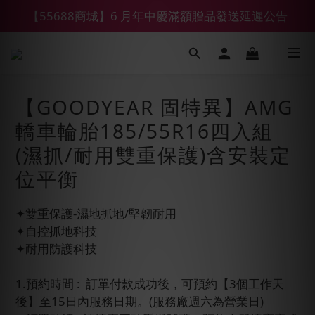
【55688商城】6 月年中慶滿額贈品發送延遲公告
【鑽石熊/金熊新客首購限定】優惠搭車金
【鑽石熊/金熊新客首購限定】優惠搭車金
【GOODYEAR 固特異】AMG
轎車輪胎185/55R16四入組
(濕抓/耐用雙重保護)含安裝定
位平衡
✦雙重保護-濕地抓地/堅韌耐用
✦自控抓地科技
✦耐用防護科技
1.預約時間 :  訂單付款成功後，可預約【3個工作天
後】至15日內服務日期。(服務廠週六為營業日)