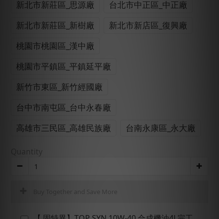
新北市新莊區_思源廠
台北市中正區_中正廠
新北市新莊區_新樹廠
新北市新店區_復興廠
桃園市桃園區_漢中廠
桃園市平鎮區_平鎮延平廠
新竹市東區_新竹經國廠
台中市南屯區_台中永春廠
高雄市三民區_高雄民族廠
台南永康區_永大廠
Quantity
Buy Together and Save More
【 固特異】TOP SYN 10W-40 合成機油4L完工