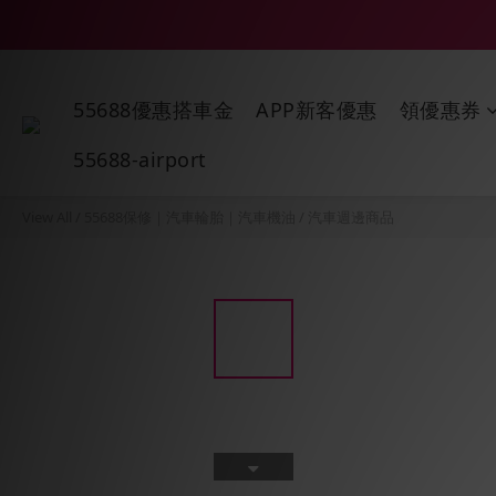
55688優惠搭車金
APP新客優惠
領優惠券
55688-airport
View All
/
55688保修｜汽車輪胎｜汽車機油
/
汽車週邊商品