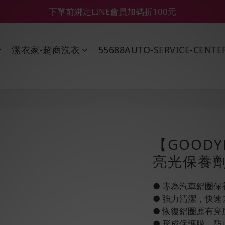
【55688商城】6 月年中慶滿額贈品發送延遲公告
【鑽石熊/金熊新客首購限定】優惠搭車金
【鑽石熊/金熊新客首購限定】優惠搭車金
潔衣家-超商洗衣
55688AUTO-SERVICE-CENTE
【GOOD
亮光保養劑
● 專為汽車鋁圈保
● 強力清潔，快
● 恢復鋁圈原有亮
● 形成保護膜，防