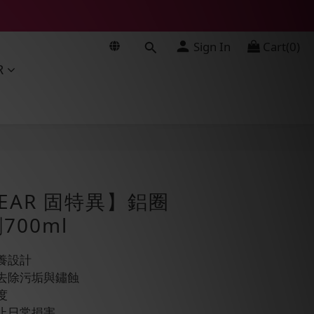
Sign In
Cart(0)
R
BUY NOW
YEAR 固特異】鋁圈
700ml
養設計
速去除污垢與鏽蝕
度
止日常損害