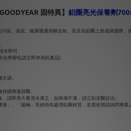
GOODYEAR 固特異】
鋁圈亮光保養劑700
的污垢、油泥、鐵屑通通溶解去除。並且在鋁圈上形成保護膜，
。
用清水即可
有化學變化請立即停用此產品)
離火源。
激持續應速就醫。
食，請即用大量清水灌之，如再感不適，請立刻送醫診治。
「烤漆」、「陽極」等經特殊處理鋁圈材質，若需使用請詢問專業