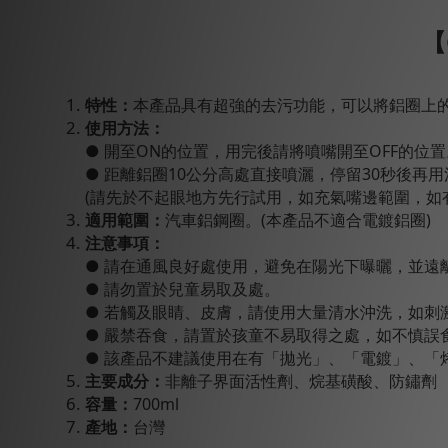
【
特性：
本產品具有超強的去污功能，可以將鋁圈上
使用方法：
● 開至ON的位置，用完後請將噴嘴開至OFF的位置
● 距離鋁圈10公分高處直接噴灑，停留30秒後再
(請先於不起眼地方先行試用，如充氣嘴邊範圍，如
適用範圍：
汽車鋁鋼圈。(本產品不適合電鍍鋁圈)
注意事項：
● 請在通風良好處使用，避免在陽光下曝曬，並遠
● 請勿置於兒童易取及處。
● 若觸及眼睛、皮膚，請使用大量清水沖洗，如刺
● 嚴禁吞食，請置於孩童不易取得之處，如不慎誤
● 該產品不建議使用在有「拋光」、「電鍍」、
主要成分：
非離子界面活性劑、烷基磺酸、防鏽劑
容量：
700ml
產地：
台灣