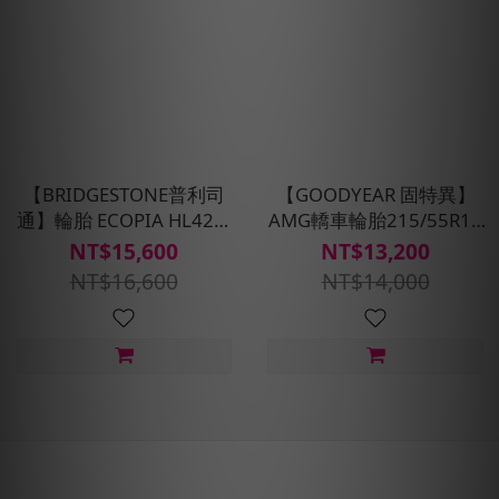
【BRIDGESTONE普利司
【GOODYEAR 固特異】
通】輪胎 ECOPIA HL422-
AMG轎車輪胎215/55R17
225/65R17_四入組(含安裝
四入組(濕抓耐用雙重保護)
NT$15,600
NT$13,200
定位平衡)
含安裝定位平衡
NT$16,600
NT$14,000