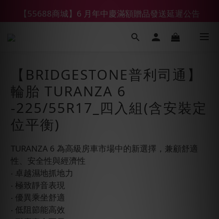
【55688商城】6 月年中慶滿額贈品發送延遲公告
【鑽石熊/金熊新客首購限定】優惠搭車金
【鑽石熊/金熊新客首購限定】優惠搭車金
【BRIDGESTONE普利司通】
輪胎 TURANZA 6
-225/55R17_四入組(含安裝定
位平衡)
TURANZA 6 為高級房車市場中的新選擇，兼顧舒適
性、安全性與經濟性
‧ 卓越濕地抓地力
‧ 極致靜音表現
‧ 優異乘坐舒適
‧ 低阻節能高效