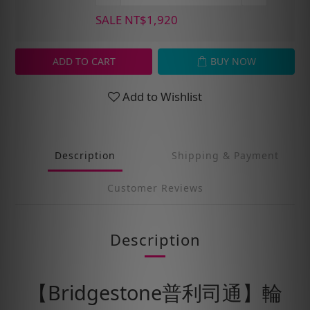
SALE NT$1,920
ADD TO CART
BUY NOW
Add to Wishlist
Description
Shipping & Payment
Customer Reviews
Description
【Bridgestone普利司通】輪