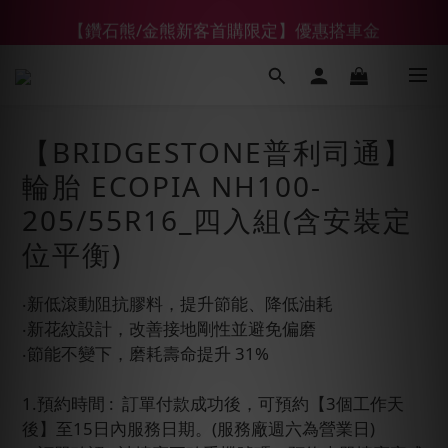
【鑽石熊/金熊新客首購限定】優惠搭車金
【鑽石熊/金熊新客首購限定】優惠搭車金
下單前綁定LINE會員加碼折100元
【55688商城】6 月年中慶滿額贈品發送延遲公告
【BRIDGESTONE普利司通】
【鑽石熊/金熊新客首購限定】優惠搭車金
輪胎 ECOPIA NH100-
205/55R16_四入組(含安裝定
位平衡)
‧新低滾動阻抗膠料，提升節能、降低油耗
‧新花紋設計，改善接地剛性並避免偏磨
‧節能不變下，磨耗壽命提升 31%
1.預約時間 :  訂單付款成功後，可預約【3個工作天
後】至15日內服務日期。(服務廠週六為營業日)