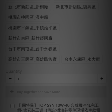
新北市新莊區_新樹廠
新北市新店區_復興廠
桃園市桃園區_漢中廠
桃園市平鎮區_平鎮延平廠
新竹市東區_新竹經國廠
台中市南屯區_台中永春廠
高雄市三民區_高雄民族廠
台南永康區_永大廠
Quantity
Buy Together and Save More
【 固特異】TOP SYN 10W-40 合成機油4L完工
價- 含安裝工資_ (備註:機油芯零件現場依車款報