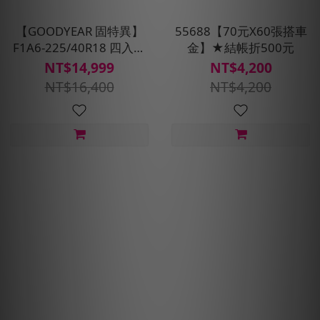
【GOODYEAR 固特異】
55688【70元X60張搭車
F1A6-225/40R18 四入組
金】★結帳折500元
輪胎 (超高性能操控胎)含安
NT$14,999
NT$4,200
裝定位平衡
NT$16,400
NT$4,200