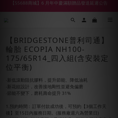
【鑽石熊/金熊新客首購限定】優惠搭車金
【鑽石熊/金熊新客首購限定】優惠搭車金
【BRIDGESTONE普利司通】
輪胎 ECOPIA NH100-
175/65R14_四入組(含安裝定
位平衡)
‧新低滾動阻抗膠料，提升節能、降低油耗
‧新花紋設計，改善接地剛性並避免偏磨
‧節能不變下，磨耗壽命提升 31%
1.預約時間 :  訂單付款成功後，可預約【3個工作天
後】至15日內服務日期。(服務廠週六為營業日)