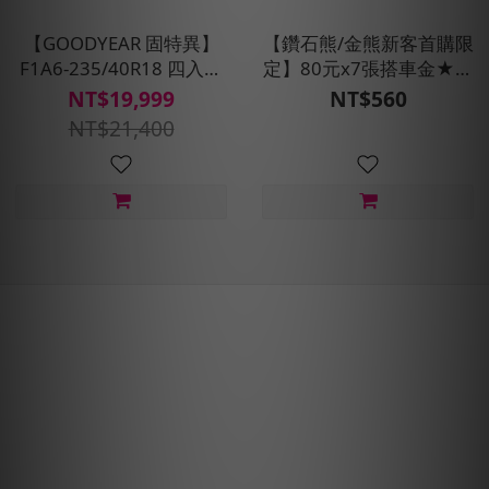
【GOODYEAR 固特異】
【鑽石熊/金熊新客首購限
F1A6-235/40R18 四入組
定】80元x7張搭車金★現
(超高性能操控胎)含安裝定
折100元
NT$19,999
NT$560
位平衡
NT$21,400