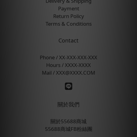
Delivery & Shipping
Payment
Return Policy
Terms & Conditions
Contact
Phone / XX-XXX-XXX-XXX
Hours / XXXX-XXXX
Mail / XXX@XXXX.COM
關於我們
關於55688商城
55688商城FB粉絲團