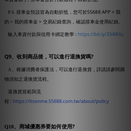
55688 APP >
P.S.
搭車金預設皆為自動折抵，您可於
我
>
>
的
我的搭車金
交易紀錄查詢，確認搭車金使用紀錄。
:
https://bit.ly/334lRAz
輸入車資付款與信用卡綁定教學
Q9
?
、收到商品後，可以進行退換貨嗎
A
、根據消費者保護法，可以進行退換貨，詳請請參閱購
物須知之退換貨流程。
退換貨規範與流
:
https://itsonme.55688.com.tw/about/policy
程
?
Q10
、商城優惠券要如何使用