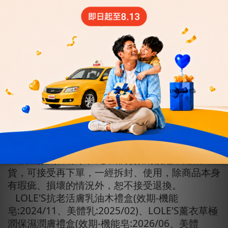
注意事項：
1. 限首次購買指定訂閱商品，單筆訂單無論購買
幾組訂閱商品，一律贈送身體潤膚乳禮盒乙份
2. 此活動期間之前購買過訂閱商品(包含取消訂
閱)，不符合首次訂閱資格，經查詢不符合首購資
格，不予發送贈品。
3. 活動贈送之各項贈品將於活動期間，確認下單
已付款完成就會寄出贈品。
4. 實體商品宅配寄送，請填寫收件地址。
5. 獎項詳細內容與規格以實物為準，主辦單位不
負贈品之任何維護或保固責任。
6. 贈品效期皆標示在此，部分效期較短，隨機出
貨，可接受再下單，一經拆封、使用，除商品本身
有瑕疵、損壞的情況外，恕不接受退換。
LOLE'S抗老活膚乳油木禮盒(效期-機能
皂:2024/11、美體乳:2025/02)、LOLE'S薰衣草極
潤保濕潤膚禮盒(效期-機能皂:2026/06、美體