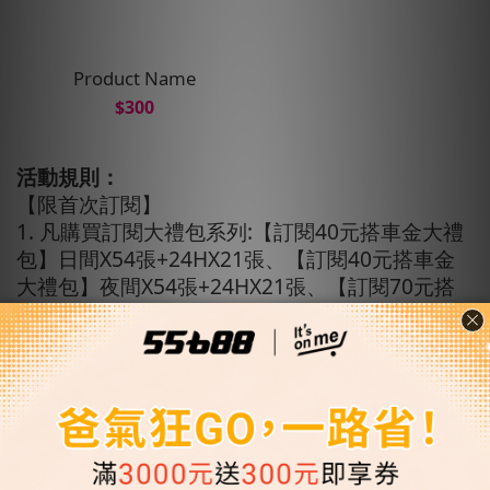
Product Name
$300
活動規則：
【限首次訂閱】
1. 凡購買訂閱大禮包系列:【訂閱40元搭車金大禮
包】日間X54張+24HX21張、【訂閱40元搭車金
大禮包】夜間X54張+24HX21張、【訂閱70元搭
車金大禮包】日間X23張+24HX10張、【訂閱70
元搭車金大禮包】夜間X23張+24HX10張
*首購以上商品現折100元
*不可與其他優惠碼共同使用
2. 購買3500元搭車金送即享券500元
*再送限量LOLES潤膚乳禮盒$790，共40名送
完為止