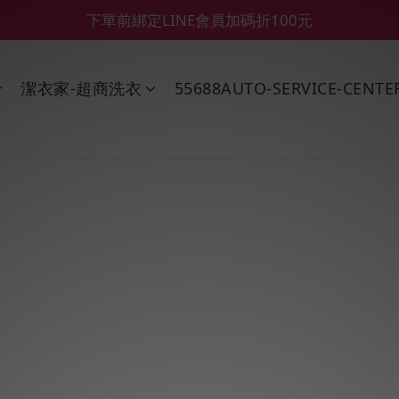
【鑽石熊/金熊新客首購限定】優惠搭車金
下單前綁定LINE會員加碼折100元
【55688商城】6 月年中慶滿額贈品發送延遲公告
潔衣家-超商洗衣
55688AUTO-SERVICE-CENTE
【鑽石熊/金熊新客首購限定】優惠搭車金