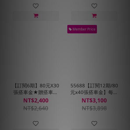
Member Price
【訂閱6期】80元X30
55688【訂閱12期/80
張搭車金★贈搭車金
元x40張搭車金】每月
240元(每30天自動扣
贈即享券400元+預約
NT$2,400
NT$3,100
款)
派車X2次
NT$2,640
NT$3,898