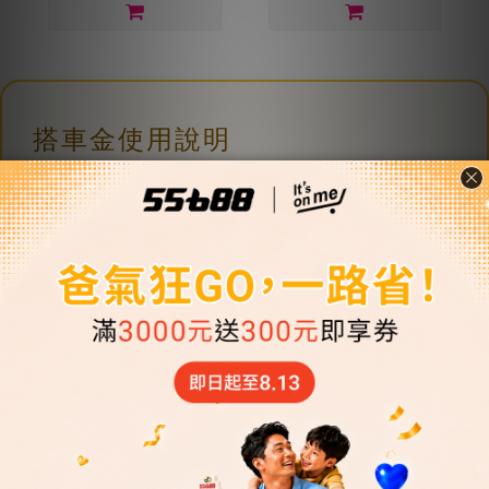
搭車金使用說明
一、搭車金匯入：
下訂單時請輸入【指定匯入門
號】，付款完後>搭車金自動匯入指定門號APP中。
二、更改匯入門號：
可於下單時輸入新的【指定匯
入門號】
三、搭車金不開立發票：
搭車金屬於交通票券，不
開立發票，如需開立購買證明，請在付款時於「訂
單備註」告知。
※ 活動期間內每位會員限使用乙次。