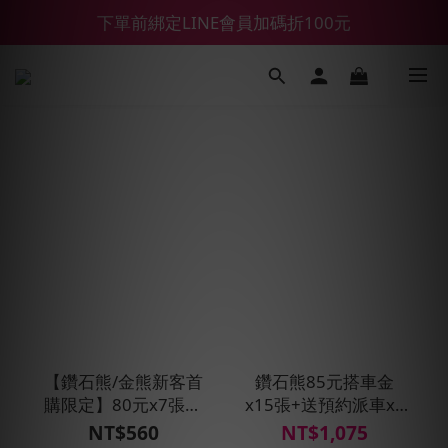
【鑽石熊/金熊新客首購限定】優惠搭車金
下單前綁定LINE會員加碼折100元
【55688商城】6 月年中慶滿額贈品發送延遲公告
【鑽石熊/金熊新客首購限定】優惠搭車金
【鑽石熊/金熊新客首
鑽石熊85元搭車金
購限定】80元x7張搭
x15張+送預約派車x1
車金★現折100元
次_T
NT$560
NT$1,075