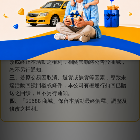
注意事項
一、
本活動回饋資格以「已完成訂單」為準。若訂
單發生取消、退貨或銷退情形，須依原訂單金額返
還已獲得之回饋。
二、
如遇不可抗力因素，55688 商城保留更改、修
改或終止本活動之權利，相關異動將公告於商城，
恕不另行通知。
三、
若原交易因取消、退貨或缺貨等因素，導致未
達活動回饋門檻或條件，本公司有權逕行扣回已贈
送之回饋，且不另行通知。
四、
「55688 商城」保留本活動最終解釋、調整及
修改之權利。