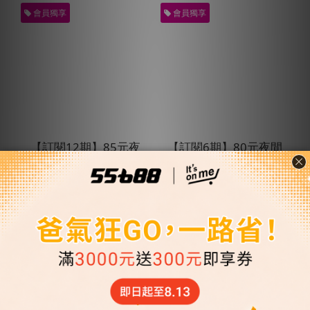
會員獨享
會員獨享
【訂閱12期】85元夜
【訂閱6期】80元夜間
間X8張搭車金
X14張+24HX12張優
+24HX10張搭車金★
惠搭車金★贈預約派
NT$1,380
NT$1,860
贈預約派車2次
車1次
NT$1,828
NT$2,229