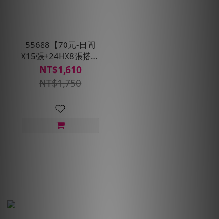
55688【70元-日間
X15張+24HX8張搭車
金大禮包】★贈搭車
NT$1,610
金140元
NT$1,750