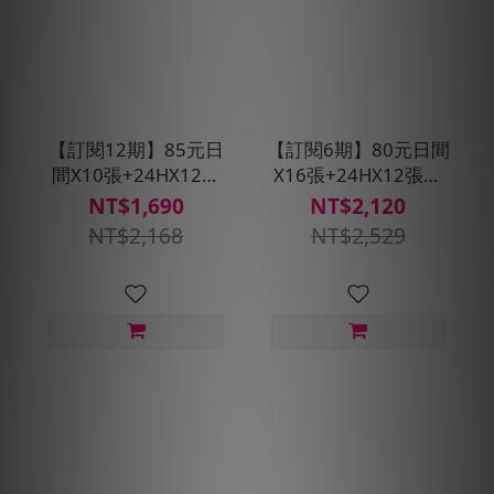
【訂閱12期】85元日
【訂閱6期】80元日間
間X10張+24HX12張
X16張+24HX12張優
搭車金★贈預約派車2
惠搭車金★贈預約派
NT$1,690
NT$2,120
次
車1次
NT$2,168
NT$2,529