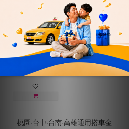
55688【70元-夜間
X15張+24HX8張搭車
金大禮包】★贈搭車
NT$1,610
金140元
NT$1,750
桃園‧台中‧台南‧高雄通用搭車金