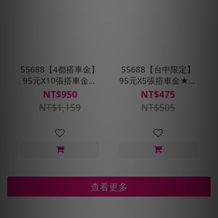
55688【4都搭車金】
55688【台中限定】
95元X10張搭車金★
95元X5張搭車金★贈
贈搭車金60元 (限定桃
搭車金30元
NT$950
NT$475
園、台中、台南、高
NT$1,159
NT$505
雄區域使用)
查看更多