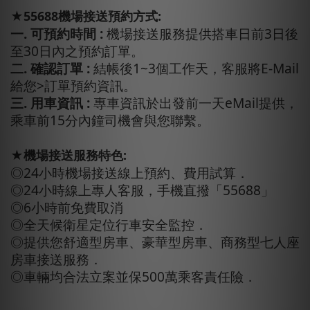
★55688機場接送預約方式:
一. 可預約時間 :
機場接送服務提供搭車日前3日後
至30日內之預約訂單。
二. 確認訂單 :
結帳後1~3個工作天，客服將E-Mail
給您>訂單預約資訊。
三. 用車資訊 :
專車資訊於出發前一天eMail提供，
乘車前15分內鐘司機會與您聯繫。
★機場接送服務特色:
◎24小時機場接送線上預約、費用試算．
◎24小時線上專人客服，手機直撥「55688」
◎6小時前免費取消
◎全天候衛星定位行車安全監控．
◎提供您舒適型房車、豪華型房車、商務型七人座
房車接送服務．
◎車輛均合法立案並保500萬乘客責任險．