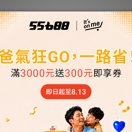
【預約派車】定期、長期行程，預約接送20
趟，贈400搭車金(搭車金面額40*10張,使用期
限30天)
NT$1,750
NT$3,380