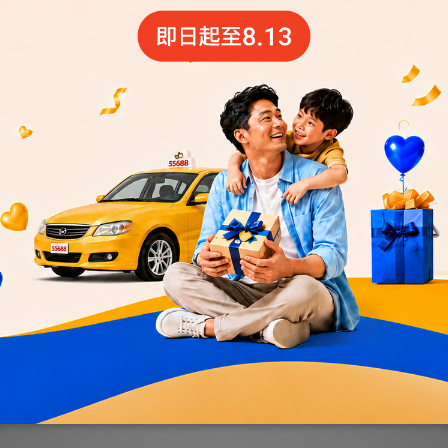
日間X16張+24HX12張優
55688【70元-日間X15張+24
★贈預約派車1次
大禮包】★贈搭車金140
T$2,120
NT$1,610
T$2,529
NT$1,750