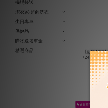
機場接送
潔衣家-超商洗衣
生日專車
保健品
購物送搭車金
精選商品
【訂閱12期】
+24HX10
N
N
會員獨享