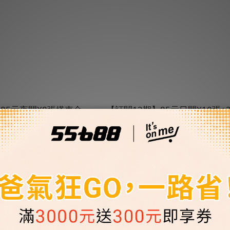
85元夜間X8張搭車金
【訂閱12期】85元日間X10張+2
張搭車金★贈預約派車2次
搭車金★贈預約派車2
T$1,380
NT$1,690
T$1,828
NT$2,168