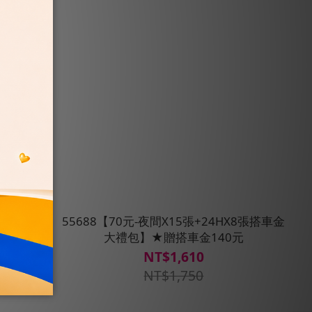
HX8張搭車金
55688【70元-夜間X15張+24HX8張搭車金
元
大禮包】★贈搭車金140元
NT$1,610
NT$1,750