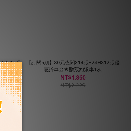
4HX12張
【訂閱6期】80元夜間X14張+24HX12張優
次
惠搭車金★贈預約派車1次
NT$1,860
NT$2,229