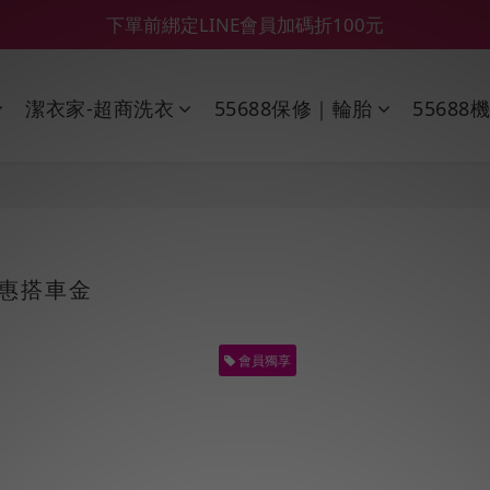
【鑽石熊/金熊新客首購限定】優惠搭車金
下單前綁定LINE會員加碼折100元
【55688商城】6 月年中慶滿額贈品發送延遲公告
潔衣家-超商洗衣
55688保修｜輪胎
55688
【鑽石熊/金熊新客首購限定】優惠搭車金
優惠搭車金
會員獨享