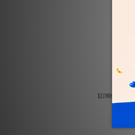
【訂閱6期】80元
惠搭車金
N
N